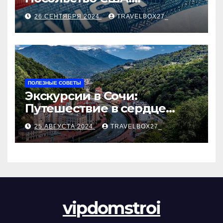
Пошаговое руководство
26 СЕНТЯБРЯ 2024
TRAVELBOX27_
ПОЛЕЗНЫЕ СОВЕТЫ
Экскурсии в Сочи:
Путешествие в сердце
Черноморского курорта
25 АВГУСТА 2024
TRAVELBOX27_
vipdomstroi