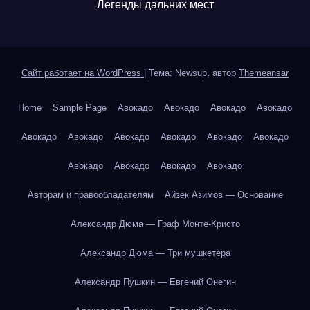
Легенды дальних мест
Сайт работает на WordPress
|
Тема: Newsup, автор
Themeansar
Home
Sample Page
Авокадо
Авокадо
Авокадо
Авокадо
Авокадо
Авокадо
Авокадо
Авокадо
Авокадо
Авокадо
Авокадо
Авокадо
Авокадо
Авокадо
Авторам и правообладателям
Айзек Азимов — Основание
Александр Дюма — Граф Монте-Кристо
Александр Дюма — Три мушкетёра
Александр Пушкин — Евгений Онегин