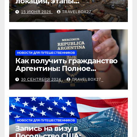
локация, этапы
строительства, проверка
15 ИЮНЯ 2026
TRAVELBOX27_
застройщика, сценарии
оформления сделки и
рыночные ориентиры
НОВОСТИ ДЛЯ ПУТЕШЕСТВЕННИКОВ
Как получить гражданство
Аргентины: Полное
руководство
30 СЕНТЯБРЯ 2024
TRAVELBOX27_
НОВОСТИ ДЛЯ ПУТЕШЕСТВЕННИКОВ
Запись на визу в
Посольство США: