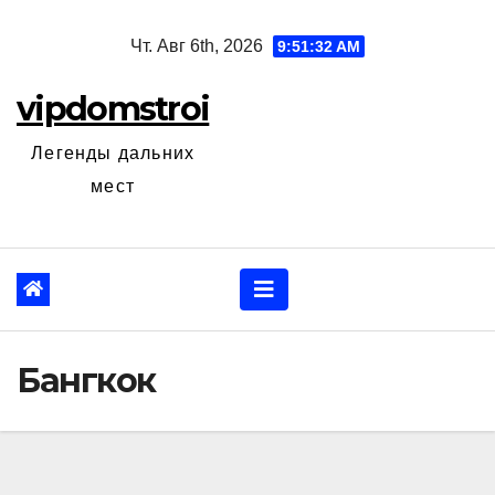
Перейти
Чт. Авг 6th, 2026
9:51:33 AM
к
содержанию
vipdomstroi
Легенды дальних
мест
Бангкок