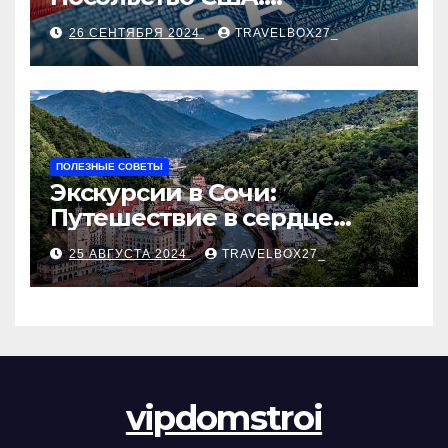
Пошаговое руководство
26 СЕНТЯБРЯ 2024
TRAVELBOX27_
ПОЛЕЗНЫЕ СОВЕТЫ
Экскурсии в Сочи:
Путешествие в сердце
Черноморского курорта
25 АВГУСТА 2024
TRAVELBOX27_
vipdomstroi