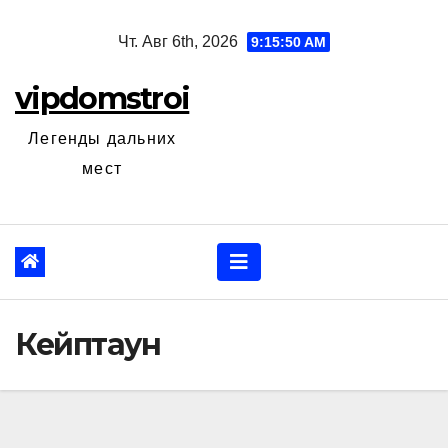
Перейти
Чт. Авг 6th, 2026
9:15:51 AM
к
содержанию
vipdomstroi
Легенды дальних
мест
Кейптаун