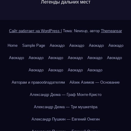
Легенды дальних мест
Сайт работает на WordPress
|
Тема: Newsup, автор
Themeansar
Home
Sample Page
Авокадо
Авокадо
Авокадо
Авокадо
Авокадо
Авокадо
Авокадо
Авокадо
Авокадо
Авокадо
Авокадо
Авокадо
Авокадо
Авокадо
Авторам и правообладателям
Айзек Азимов — Основание
Александр Дюма — Граф Монте-Кристо
Александр Дюма — Три мушкетёра
Александр Пушкин — Евгений Онегин