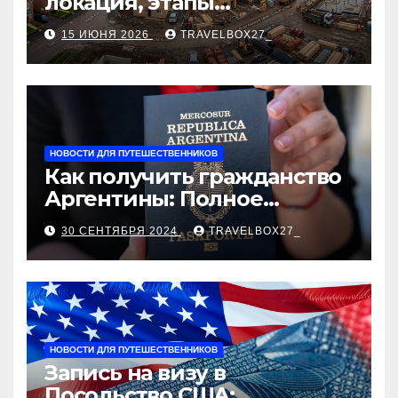
локация, этапы
строительства, проверка
15 ИЮНЯ 2026
TRAVELBOX27_
застройщика, сценарии
оформления сделки и
рыночные ориентиры
НОВОСТИ ДЛЯ ПУТЕШЕСТВЕННИКОВ
Как получить гражданство
Аргентины: Полное
руководство
30 СЕНТЯБРЯ 2024
TRAVELBOX27_
НОВОСТИ ДЛЯ ПУТЕШЕСТВЕННИКОВ
Запись на визу в
Посольство США: