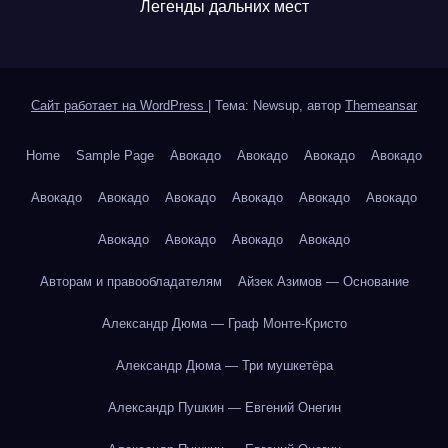
Легенды дальних мест
Сайт работает на WordPress
|
Тема: Newsup, автор
Themeansar
Home
Sample Page
Авокадо
Авокадо
Авокадо
Авокадо
Авокадо
Авокадо
Авокадо
Авокадо
Авокадо
Авокадо
Авокадо
Авокадо
Авокадо
Авокадо
Авторам и правообладателям
Айзек Азимов — Основание
Александр Дюма — Граф Монте-Кристо
Александр Дюма — Три мушкетёра
Александр Пушкин — Евгений Онегин