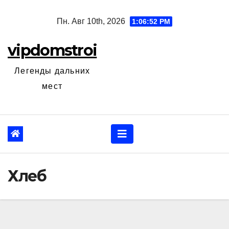
Перейти
Пн. Авг 10th, 2026
1:06:53 PM
к
содержанию
vipdomstroi
Легенды дальних
мест
Хлеб