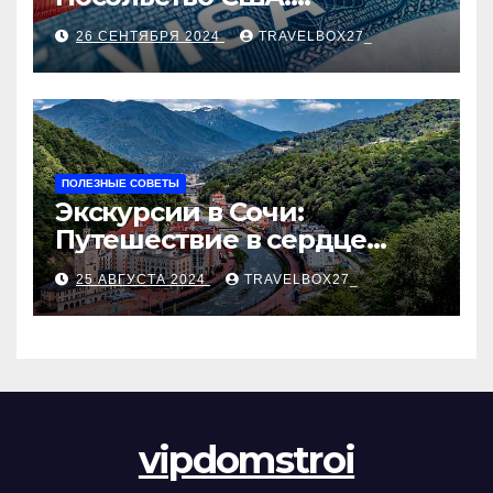
Пошаговое руководство
26 СЕНТЯБРЯ 2024
TRAVELBOX27_
ПОЛЕЗНЫЕ СОВЕТЫ
Экскурсии в Сочи:
Путешествие в сердце
Черноморского курорта
25 АВГУСТА 2024
TRAVELBOX27_
vipdomstroi