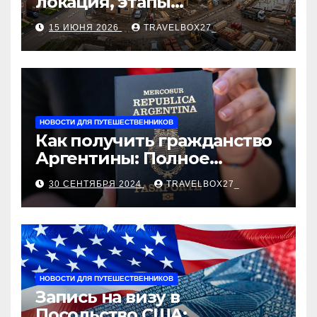
локация, этапы
строительства, проверка
15 ИЮНЯ 2026
TRAVELBOX27_
застройщика, сценарии
оформления сделки и
рыночные ориентиры
НОВОСТИ ДЛЯ ПУТЕШЕСТВЕННИКОВ
Как получить гражданство
Аргентины: Полное
руководство
30 СЕНТЯБРЯ 2024
TRAVELBOX27_
НОВОСТИ ДЛЯ ПУТЕШЕСТВЕННИКОВ
Запись на визу в
Посольство США: