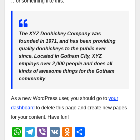
…or something like this:
The XYZ Doohickey Company was
founded in 1971, and has been providing
quality doohickeys to the public ever
since. Located in Gotham City, XYZ
employs over 2,000 people and does all
kinds of awesome things for the Gotham
community.
As a new WordPress user, you should go to
your
dashboard
to delete this page and create new pages
for your content. Have fun!
W
T
Vi
V
O
О