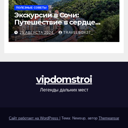
ПОЛЕЗНЫЕ СОВЕТЫ
Экскурсии в Сочи:
Путешествие в сердце
Черноморского курорта
25 АВГУСТА 2024
TRAVELBOX27_
vipdomstroi
Легенды дальних мест
Сайт работает на WordPress
|
Тема: Newsup, автор
Themeansar