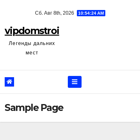
Перейти
Сб. Авг 8th, 2026
10:54:25 AM
к
содержанию
vipdomstroi
Легенды дальних
мест
Sample Page