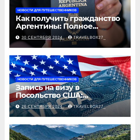
НОВОСТИ ДЛЯ ПУТЕШЕСТВЕННИКОВ
Как получить гражданство
Аргентины: Полное
руководство
30 СЕНТЯБРЯ 2024
TRAVELBOX27_
НОВОСТИ ДЛЯ ПУТЕШЕСТВЕННИКОВ
Запись на визу в
Посольство США:
Пошаговое руководство
26 СЕНТЯБРЯ 2024
TRAVELBOX27_