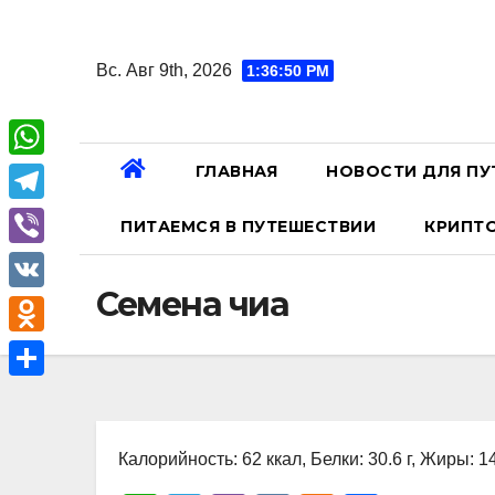
Перейти
к
Вс. Авг 9th, 2026
1:36:51 PM
содержанию
ГЛАВНАЯ
НОВОСТИ ДЛЯ ПУ
W
h
T
ПИТАЕМСЯ В ПУТЕШЕСТВИИ
КРИПТ
a
e
V
t
l
Семена чиа
i
V
s
e
b
K
A
O
g
e
p
d
r
О
r
p
n
a
т
o
Калорийность: 62 ккал, Белки: 30.6 г, Жиры: 14
m
п
k