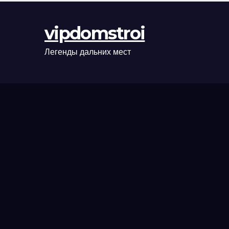
оформления
сделки и
vipdomstroi
рыночные
ориентиры
Легенды дальних мест