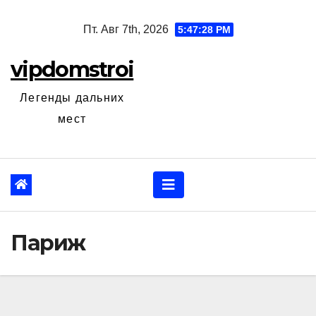
Перейти
Пт. Авг 7th, 2026
5:47:29 PM
к
содержанию
vipdomstroi
Легенды дальних
мест
Париж