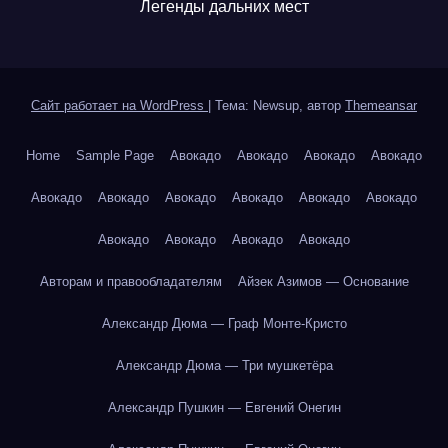
Легенды дальних мест
Сайт работает на WordPress
|
Тема: Newsup, автор
Themeansar
Home
Sample Page
Авокадо
Авокадо
Авокадо
Авокадо
Авокадо
Авокадо
Авокадо
Авокадо
Авокадо
Авокадо
Авокадо
Авокадо
Авокадо
Авокадо
Авторам и правообладателям
Айзек Азимов — Основание
Александр Дюма — Граф Монте-Кристо
Александр Дюма — Три мушкетёра
Александр Пушкин — Евгений Онегин