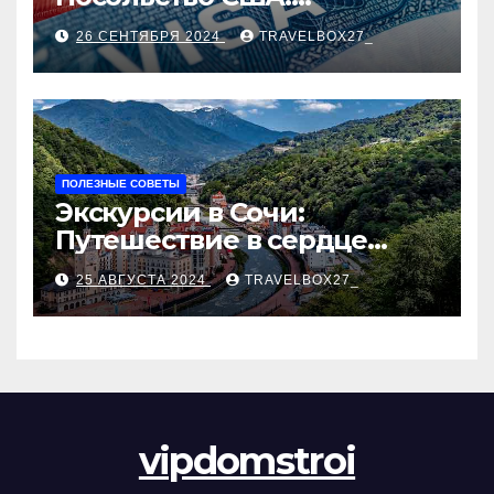
Пошаговое руководство
26 СЕНТЯБРЯ 2024
TRAVELBOX27_
ПОЛЕЗНЫЕ СОВЕТЫ
Экскурсии в Сочи:
Путешествие в сердце
Черноморского курорта
25 АВГУСТА 2024
TRAVELBOX27_
vipdomstroi