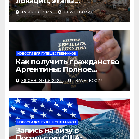
локация, этапы
строительства, проверка
15 ИЮНЯ 2026
TRAVELBOX27_
застройщика, сценарии
оформления сделки и
рыночные ориентиры
НОВОСТИ ДЛЯ ПУТЕШЕСТВЕННИКОВ
Как получить гражданство
Аргентины: Полное
руководство
30 СЕНТЯБРЯ 2024
TRAVELBOX27_
НОВОСТИ ДЛЯ ПУТЕШЕСТВЕННИКОВ
Запись на визу в
Посольство США: