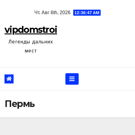
Перейти
Чт. Авг 6th, 2026
12:36:48 AM
к
содержанию
vipdomstroi
Легенды дальних
мест
Пермь