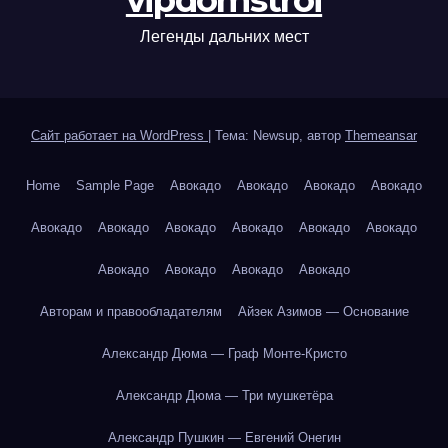
vipdomstroi
Легенды дальних мест
Сайт работает на WordPress
|
Тема: Newsup, автор
Themeansar
Home
Sample Page
Авокадо
Авокадо
Авокадо
Авокадо
Авокадо
Авокадо
Авокадо
Авокадо
Авокадо
Авокадо
Авокадо
Авокадо
Авокадо
Авокадо
Авторам и правообладателям
Айзек Азимов — Основание
Александр Дюма — Граф Монте-Кристо
Александр Дюма — Три мушкетёра
Александр Пушкин — Евгений Онегин