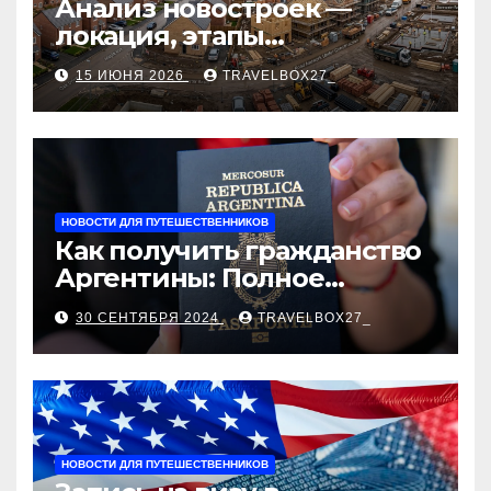
Анализ новостроек —
локация, этапы
строительства, проверка
15 ИЮНЯ 2026
TRAVELBOX27_
застройщика, сценарии
оформления сделки и
рыночные ориентиры
НОВОСТИ ДЛЯ ПУТЕШЕСТВЕННИКОВ
Как получить гражданство
Аргентины: Полное
руководство
30 СЕНТЯБРЯ 2024
TRAVELBOX27_
НОВОСТИ ДЛЯ ПУТЕШЕСТВЕННИКОВ