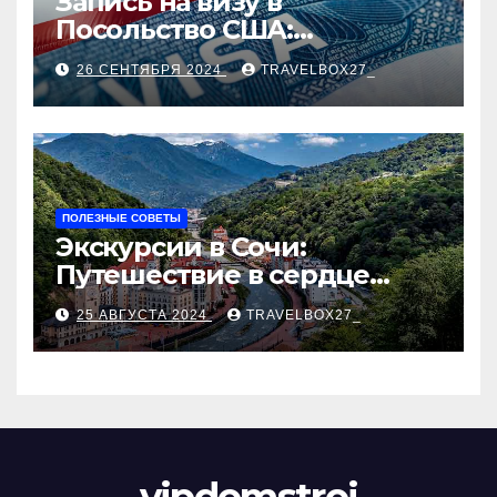
Запись на визу в
Посольство США:
Пошаговое руководство
26 СЕНТЯБРЯ 2024
TRAVELBOX27_
ПОЛЕЗНЫЕ СОВЕТЫ
Экскурсии в Сочи:
Путешествие в сердце
Черноморского курорта
25 АВГУСТА 2024
TRAVELBOX27_