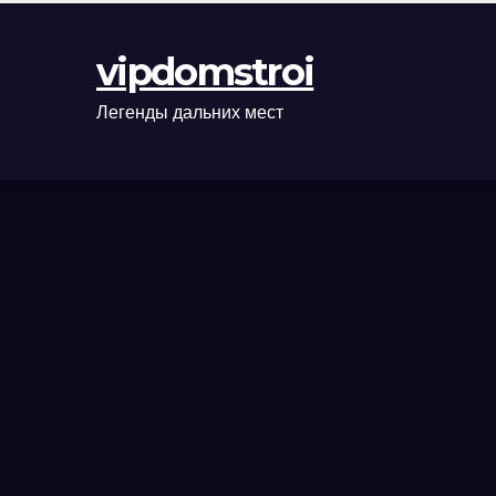
оформления
сделки и
vipdomstroi
рыночные
ориентиры
Легенды дальних мест