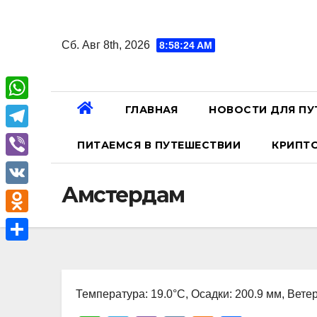
Перейти
к
Сб. Авг 8th, 2026
8:58:25 AM
содержанию
ГЛАВНАЯ
НОВОСТИ ДЛЯ ПУ
W
h
T
ПИТАЕМСЯ В ПУТЕШЕСТВИИ
КРИПТ
a
e
V
t
l
Амстердам
i
V
s
e
b
K
A
O
g
e
p
d
r
О
r
p
n
a
т
o
Температура: 19.0°C, Осадки: 200.9 мм, Ветер
m
п
k