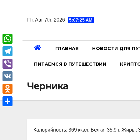
Перейти
к
Пт. Авг 7th, 2026
5:07:26 AM
содержанию
ГЛАВНАЯ
НОВОСТИ ДЛЯ ПУ
W
h
T
ПИТАЕМСЯ В ПУТЕШЕСТВИИ
КРИПТ
a
e
V
t
l
Черника
i
V
s
e
b
K
A
O
g
e
p
d
r
О
r
p
n
a
т
o
Калорийность: 369 ккал, Белки: 35.9 г, Жиры: 3
m
п
k