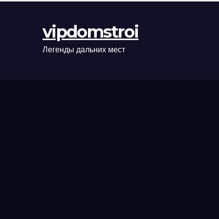
оформления
сделки и
vipdomstroi
рыночные
ориентиры
Легенды дальних мест