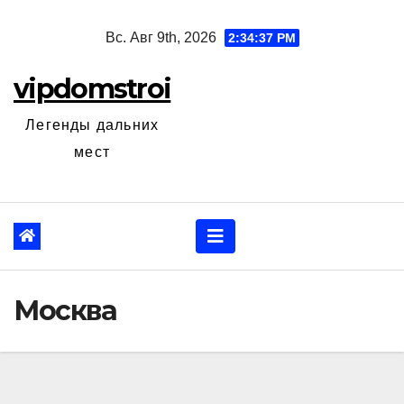
Перейти
Вс. Авг 9th, 2026
2:34:38 PM
к
содержанию
vipdomstroi
Легенды дальних
мест
Москва