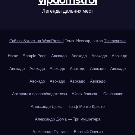
vipdomstroi
Легенды дальних мест
Сайт работает на WordPress
|
Тема: Newsup, автор
Themeansar
Home
Sample Page
Авокадо
Авокадо
Авокадо
Авокадо
Авокадо
Авокадо
Авокадо
Авокадо
Авокадо
Авокадо
Авокадо
Авокадо
Авокадо
Авокадо
Авторам и правообладателям
Айзек Азимов — Основание
Александр Дюма — Граф Монте-Кристо
Александр Дюма — Три мушкетёра
Александр Пушкин — Евгений Онегин