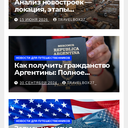
Анализ новостроек —
локация, этапы
строительства, проверка
15 ИЮНЯ 2026
TRAVELBOX27_
застройщика, сценарии
оформления сделки и
рыночные ориентиры
НОВОСТИ ДЛЯ ПУТЕШЕСТВЕННИКОВ
Как получить гражданство
Аргентины: Полное
руководство
30 СЕНТЯБРЯ 2024
TRAVELBOX27_
НОВОСТИ ДЛЯ ПУТЕШЕСТВЕННИКОВ