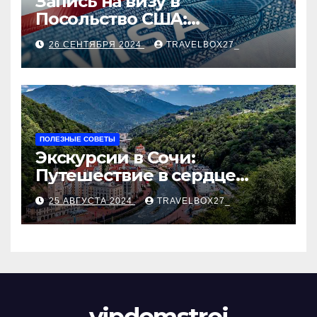
Запись на визу в
Посольство США:
Пошаговое руководство
26 СЕНТЯБРЯ 2024
TRAVELBOX27_
ПОЛЕЗНЫЕ СОВЕТЫ
Экскурсии в Сочи:
Путешествие в сердце
Черноморского курорта
25 АВГУСТА 2024
TRAVELBOX27_