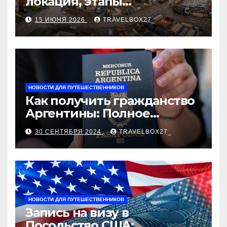
локация, этапы
строительства, проверка
15 ИЮНЯ 2026
TRAVELBOX27_
застройщика, сценарии
оформления сделки и
рыночные ориентиры
НОВОСТИ ДЛЯ ПУТЕШЕСТВЕННИКОВ
Как получить гражданство
Аргентины: Полное
руководство
30 СЕНТЯБРЯ 2024
TRAVELBOX27_
НОВОСТИ ДЛЯ ПУТЕШЕСТВЕННИКОВ
Запись на визу в
Посольство США: