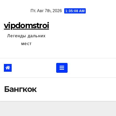
Перейти
Пт. Авг 7th, 2026
1:35:09 AM
к
содержанию
vipdomstroi
Легенды дальних
мест
Бангкок