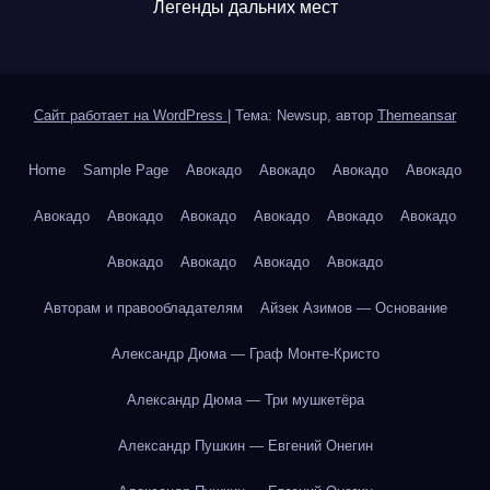
Легенды дальних мест
Сайт работает на WordPress
|
Тема: Newsup, автор
Themeansar
Home
Sample Page
Авокадо
Авокадо
Авокадо
Авокадо
Авокадо
Авокадо
Авокадо
Авокадо
Авокадо
Авокадо
Авокадо
Авокадо
Авокадо
Авокадо
Авторам и правообладателям
Айзек Азимов — Основание
Александр Дюма — Граф Монте-Кристо
Александр Дюма — Три мушкетёра
Александр Пушкин — Евгений Онегин