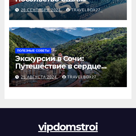
Пошаговое руководство
26 СЕНТЯБРЯ 2024
TRAVELBOX27_
ПОЛЕЗНЫЕ СОВЕТЫ
Экскурсии в Сочи:
Путешествие в сердце
Черноморского курорта
25 АВГУСТА 2024
TRAVELBOX27_
vipdomstroi