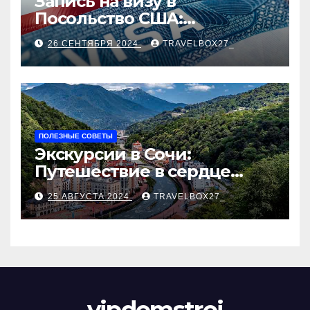
Запись на визу в
Посольство США:
Пошаговое руководство
26 СЕНТЯБРЯ 2024
TRAVELBOX27_
ПОЛЕЗНЫЕ СОВЕТЫ
Экскурсии в Сочи:
Путешествие в сердце
Черноморского курорта
25 АВГУСТА 2024
TRAVELBOX27_