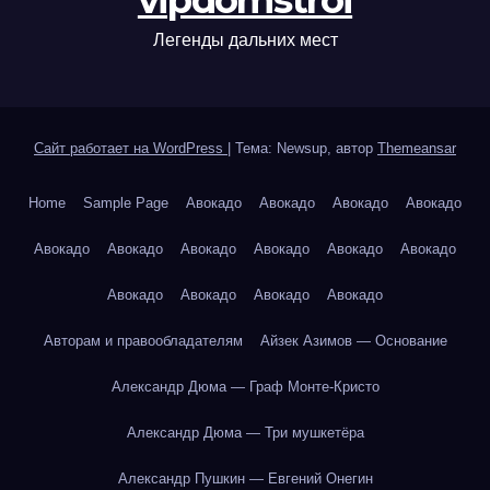
vipdomstroi
Легенды дальних мест
Сайт работает на WordPress
|
Тема: Newsup, автор
Themeansar
Home
Sample Page
Авокадо
Авокадо
Авокадо
Авокадо
Авокадо
Авокадо
Авокадо
Авокадо
Авокадо
Авокадо
Авокадо
Авокадо
Авокадо
Авокадо
Авторам и правообладателям
Айзек Азимов — Основание
Александр Дюма — Граф Монте-Кристо
Александр Дюма — Три мушкетёра
Александр Пушкин — Евгений Онегин