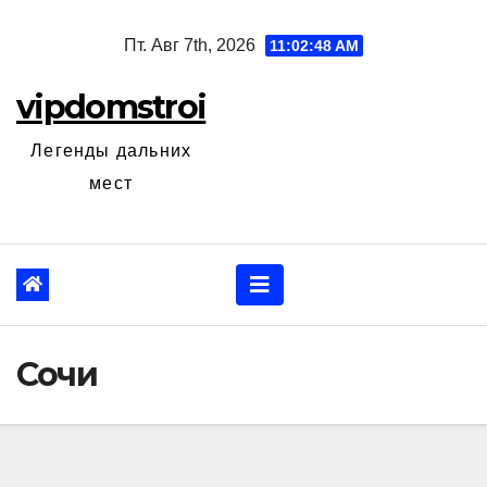
Перейти
Пт. Авг 7th, 2026
11:02:49 AM
к
содержанию
vipdomstroi
Легенды дальних
мест
Сочи