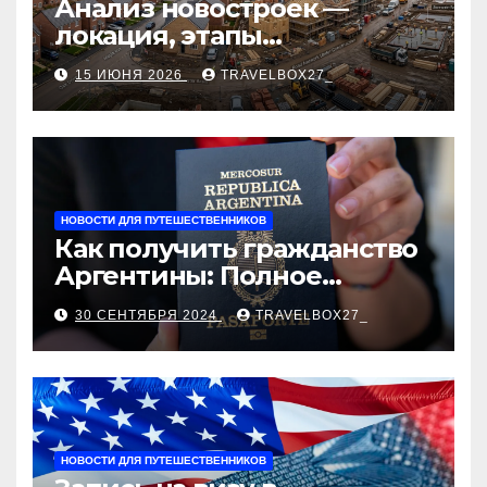
Анализ новостроек —
локация, этапы
строительства, проверка
15 ИЮНЯ 2026
TRAVELBOX27_
застройщика, сценарии
оформления сделки и
рыночные ориентиры
НОВОСТИ ДЛЯ ПУТЕШЕСТВЕННИКОВ
Как получить гражданство
Аргентины: Полное
руководство
30 СЕНТЯБРЯ 2024
TRAVELBOX27_
НОВОСТИ ДЛЯ ПУТЕШЕСТВЕННИКОВ