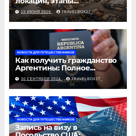
локация, этапы
строительства, проверка
15 ИЮНЯ 2026
TRAVELBOX27_
застройщика, сценарии
оформления сделки и
рыночные ориентиры
НОВОСТИ ДЛЯ ПУТЕШЕСТВЕННИКОВ
Как получить гражданство
Аргентины: Полное
руководство
30 СЕНТЯБРЯ 2024
TRAVELBOX27_
НОВОСТИ ДЛЯ ПУТЕШЕСТВЕННИКОВ
Запись на визу в
Посольство США: