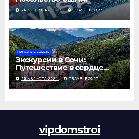
Пошаговое руководство
26 СЕНТЯБРЯ 2024
TRAVELBOX27_
ПОЛЕЗНЫЕ СОВЕТЫ
Экскурсии в Сочи:
Путешествие в сердце
Черноморского курорта
25 АВГУСТА 2024
TRAVELBOX27_
vipdomstroi