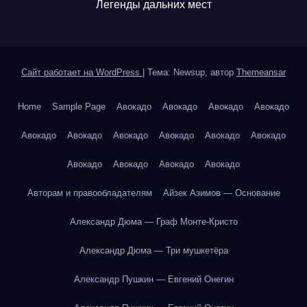
Легенды дальних мест
Сайт работает на WordPress
|
Тема: Newsup, автор
Themeansar
Home
Sample Page
Авокадо
Авокадо
Авокадо
Авокадо
Авокадо
Авокадо
Авокадо
Авокадо
Авокадо
Авокадо
Авокадо
Авокадо
Авокадо
Авокадо
Авторам и правообладателям
Айзек Азимов — Основание
Александр Дюма — Граф Монте-Кристо
Александр Дюма — Три мушкетёра
Александр Пушкин — Евгений Онегин