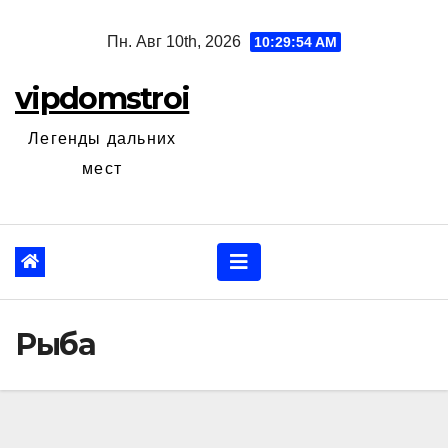
Перейти
Пн. Авг 10th, 2026
10:29:55 AM
к
содержанию
vipdomstroi
Легенды дальних
мест
Рыба