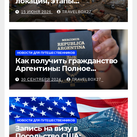
локация, этапы
строительства, проверка
15 ИЮНЯ 2026
TRAVELBOX27_
застройщика, сценарии
оформления сделки и
рыночные ориентиры
НОВОСТИ ДЛЯ ПУТЕШЕСТВЕННИКОВ
Как получить гражданство
Аргентины: Полное
руководство
30 СЕНТЯБРЯ 2024
TRAVELBOX27_
НОВОСТИ ДЛЯ ПУТЕШЕСТВЕННИКОВ
Запись на визу в
Посольство США: