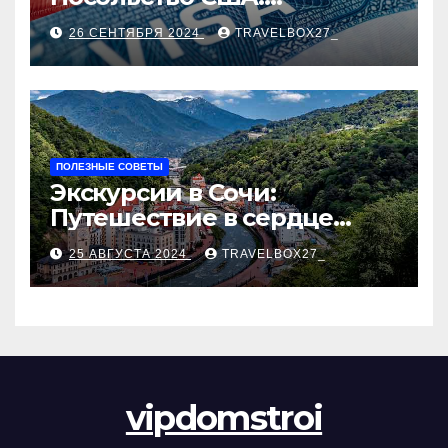
Пошаговое руководство
26 СЕНТЯБРЯ 2024
TRAVELBOX27_
ПОЛЕЗНЫЕ СОВЕТЫ
Экскурсии в Сочи:
Путешествие в сердце
Черноморского курорта
25 АВГУСТА 2024
TRAVELBOX27_
vipdomstroi