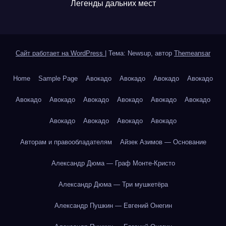
Легенды дальних мест
Сайт работает на WordPress
|
Тема: Newsup, автор
Themeansar
Home
Sample Page
Авокадо
Авокадо
Авокадо
Авокадо
Авокадо
Авокадо
Авокадо
Авокадо
Авокадо
Авокадо
Авокадо
Авокадо
Авокадо
Авокадо
Авторам и правообладателям
Айзек Азимов — Основание
Александр Дюма — Граф Монте-Кристо
Александр Дюма — Три мушкетёра
Александр Пушкин — Евгений Онегин