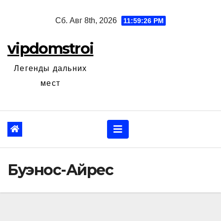
Перейти
Сб. Авг 8th, 2026
11:59:27 PM
к
содержанию
vipdomstroi
Легенды дальних
мест
Буэнос-Айрес