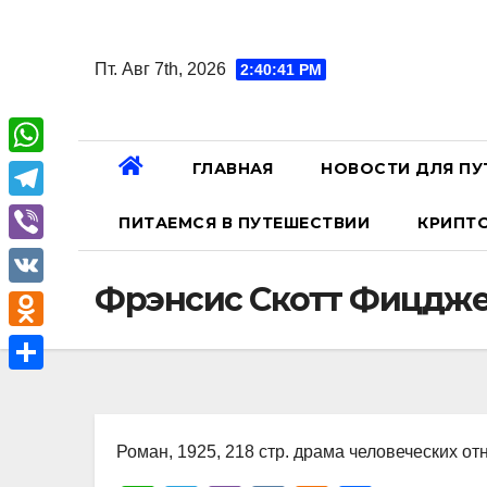
Перейти
к
Пт. Авг 7th, 2026
2:40:42 PM
содержанию
ГЛАВНАЯ
НОВОСТИ ДЛЯ ПУ
W
h
T
ПИТАЕМСЯ В ПУТЕШЕСТВИИ
КРИПТ
a
e
V
t
l
Фрэнсис Скотт Фицдже
i
V
s
e
b
K
A
O
g
e
p
d
r
О
r
p
n
a
т
o
Роман, 1925, 218 стр. драма человеческих о
m
п
k