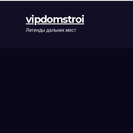
оформления
сделки и
vipdomstroi
рыночные
ориентиры
Легенды дальних мест