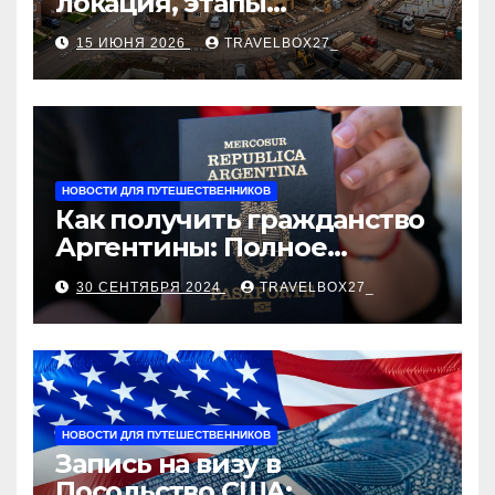
локация, этапы
строительства, проверка
15 ИЮНЯ 2026
TRAVELBOX27_
застройщика, сценарии
оформления сделки и
рыночные ориентиры
НОВОСТИ ДЛЯ ПУТЕШЕСТВЕННИКОВ
Как получить гражданство
Аргентины: Полное
руководство
30 СЕНТЯБРЯ 2024
TRAVELBOX27_
НОВОСТИ ДЛЯ ПУТЕШЕСТВЕННИКОВ
Запись на визу в
Посольство США: