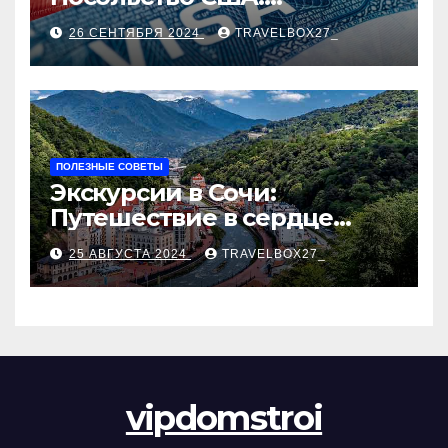
Пошаговое руководство
26 СЕНТЯБРЯ 2024
TRAVELBOX27_
ПОЛЕЗНЫЕ СОВЕТЫ
Экскурсии в Сочи:
Путешествие в сердце
Черноморского курорта
25 АВГУСТА 2024
TRAVELBOX27_
vipdomstroi