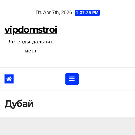
Перейти
Пт. Авг 7th, 2026
1:37:26 PM
к
содержанию
vipdomstroi
Легенды дальних
мест
Дубай