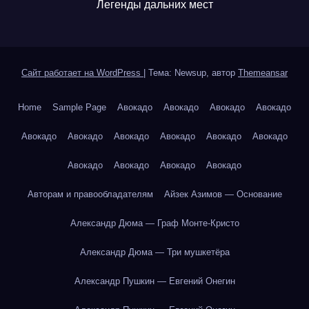
Легенды дальних мест
Сайт работает на WordPress
|
Тема: Newsup, автор
Themeansar
Home
Sample Page
Авокадо
Авокадо
Авокадо
Авокадо
Авокадо
Авокадо
Авокадо
Авокадо
Авокадо
Авокадо
Авокадо
Авокадо
Авокадо
Авокадо
Авторам и правообладателям
Айзек Азимов — Основание
Александр Дюма — Граф Монте-Кристо
Александр Дюма — Три мушкетёра
Александр Пушкин — Евгений Онегин