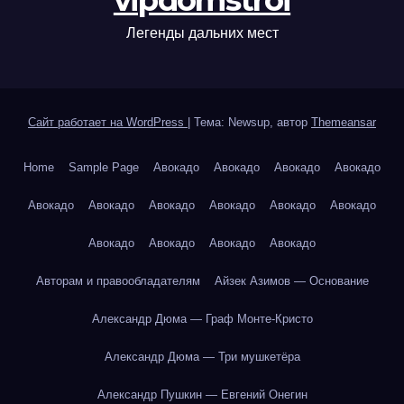
vipdomstroi
Легенды дальних мест
Сайт работает на WordPress
|
Тема: Newsup, автор
Themeansar
Home
Sample Page
Авокадо
Авокадо
Авокадо
Авокадо
Авокадо
Авокадо
Авокадо
Авокадо
Авокадо
Авокадо
Авокадо
Авокадо
Авокадо
Авокадо
Авторам и правообладателям
Айзек Азимов — Основание
Александр Дюма — Граф Монте-Кристо
Александр Дюма — Три мушкетёра
Александр Пушкин — Евгений Онегин