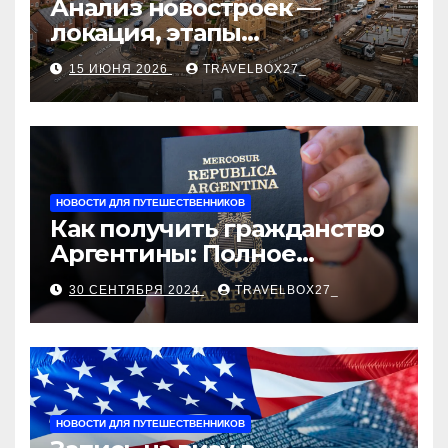
Анализ новостроек —
локация, этапы
строительства, проверка
15 ИЮНЯ 2026
TRAVELBOX27_
застройщика, сценарии
оформления сделки и
рыночные ориентиры
НОВОСТИ ДЛЯ ПУТЕШЕСТВЕННИКОВ
Как получить гражданство
Аргентины: Полное
руководство
30 СЕНТЯБРЯ 2024
TRAVELBOX27_
НОВОСТИ ДЛЯ ПУТЕШЕСТВЕННИКОВ