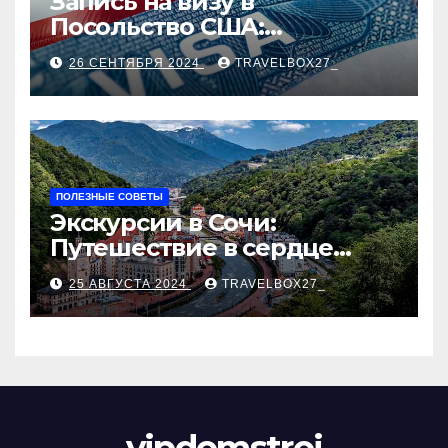
Запись на визу в
Посольство США:
Пошаговое руководство
26 СЕНТЯБРЯ 2024
TRAVELBOX27_
ПОЛЕЗНЫЕ СОВЕТЫ
Экскурсии в Сочи:
Путешествие в сердце
Черноморского курорта
25 АВГУСТА 2024
TRAVELBOX27_