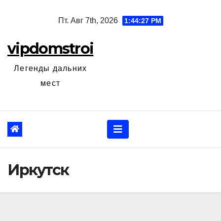
Перейти
Пт. Авг 7th, 2026
1:44:28 PM
к
содержанию
vipdomstroi
Легенды дальних
мест
Иркутск