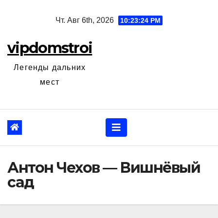
Перейти
Чт. Авг 6th, 2026
10:23:25 PM
к
содержанию
vipdomstroi
Легенды дальних
мест
Антон Чехов — Вишнёвый
сад