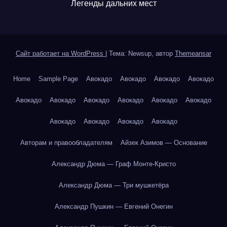
Легенды дальних мест
Сайт работает на WordPress
|
Тема: Newsup, автор
Themeansar
Home
Sample Page
Авокадо
Авокадо
Авокадо
Авокадо
Авокадо
Авокадо
Авокадо
Авокадо
Авокадо
Авокадо
Авокадо
Авокадо
Авокадо
Авокадо
Авторам и правообладателям
Айзек Азимов — Основание
Александр Дюма — Граф Монте-Кристо
Александр Дюма — Три мушкетёра
Александр Пушкин — Евгений Онегин