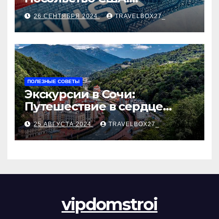
Пошаговое руководство
26 СЕНТЯБРЯ 2024
TRAVELBOX27_
ПОЛЕЗНЫЕ СОВЕТЫ
Экскурсии в Сочи:
Путешествие в сердце
Черноморского курорта
25 АВГУСТА 2024
TRAVELBOX27_
vipdomstroi