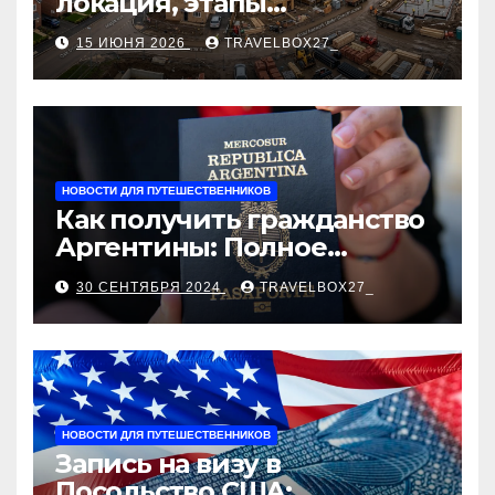
локация, этапы
строительства, проверка
15 ИЮНЯ 2026
TRAVELBOX27_
застройщика, сценарии
оформления сделки и
рыночные ориентиры
НОВОСТИ ДЛЯ ПУТЕШЕСТВЕННИКОВ
Как получить гражданство
Аргентины: Полное
руководство
30 СЕНТЯБРЯ 2024
TRAVELBOX27_
НОВОСТИ ДЛЯ ПУТЕШЕСТВЕННИКОВ
Запись на визу в
Посольство США: