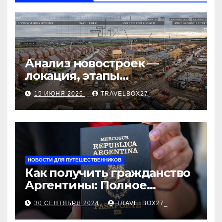
p
ss
ть
ni
ki
Анализ новостроек —
локация, этапы
строительства, проверка
15 ИЮНЯ 2026
TRAVELBOX27_
застройщика, сценарии
оформления сделки и
рыночные ориентиры
НОВОСТИ ДЛЯ ПУТЕШЕСТВЕННИКОВ
Как получить гражданство
Аргентины: Полное
руководство
30 СЕНТЯБРЯ 2024
TRAVELBOX27_