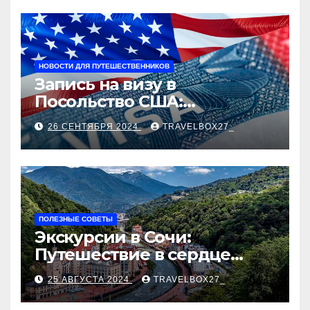
НОВОСТИ ДЛЯ ПУТЕШЕСТВЕННИКОВ
Запись на визу в
Посольство США:
Пошаговое руководство
26 СЕНТЯБРЯ 2024
TRAVELBOX27_
ПОЛЕЗНЫЕ СОВЕТЫ
Экскурсии в Сочи:
Путешествие в сердце
Черноморского курорта
25 АВГУСТА 2024
TRAVELBOX27_