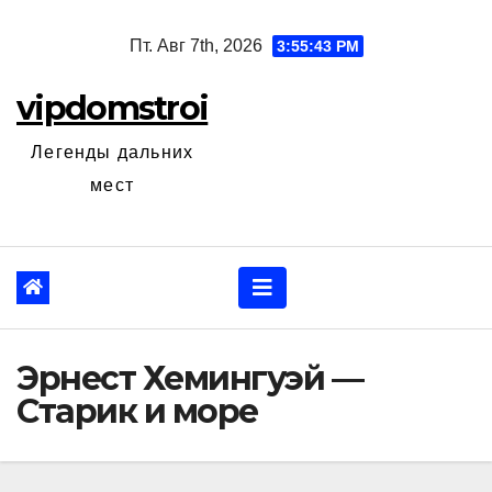
Перейти
Пт. Авг 7th, 2026
3:55:44 PM
к
содержанию
vipdomstroi
Легенды дальних
мест
Эрнест Хемингуэй —
Старик и море