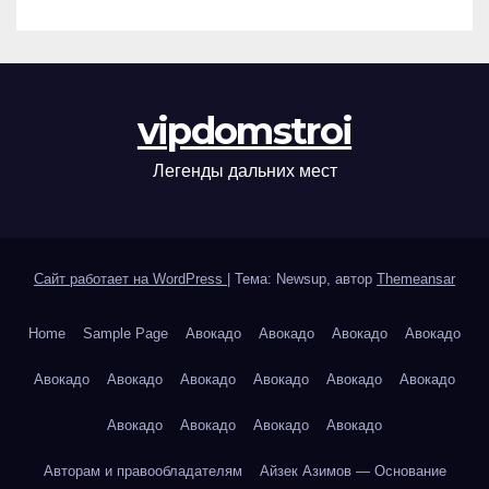
vipdomstroi
Легенды дальних мест
Сайт работает на WordPress
|
Тема: Newsup, автор
Themeansar
Home
Sample Page
Авокадо
Авокадо
Авокадо
Авокадо
Авокадо
Авокадо
Авокадо
Авокадо
Авокадо
Авокадо
Авокадо
Авокадо
Авокадо
Авокадо
Авторам и правообладателям
Айзек Азимов — Основание