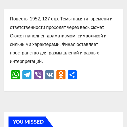
Повесть, 1952, 127 стр. Темы памяти, времени и
ответственности проходят через весь сюжет.
Сюжет наполнен драматизмом, символикой и
сильными характерами. Финал оставляет
пространство для размышлений и разных
интерпретаций.
W
T
Vi
V
O
О
h
el
b
K
d
тп
at
e
er
n
р
s
gr
o
а
A
a
kl
в
p
m
a
и
YOU MISSED