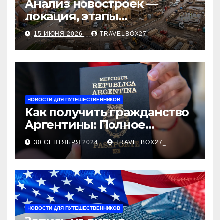
Анализ новостроек —
локация, этапы
строительства, проверка
15 ИЮНЯ 2026
TRAVELBOX27_
застройщика, сценарии
оформления сделки и
рыночные ориентиры
НОВОСТИ ДЛЯ ПУТЕШЕСТВЕННИКОВ
Как получить гражданство
Аргентины: Полное
руководство
30 СЕНТЯБРЯ 2024
TRAVELBOX27_
НОВОСТИ ДЛЯ ПУТЕШЕСТВЕННИКОВ