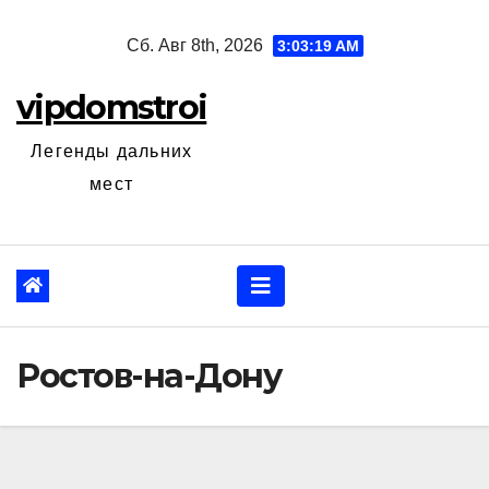
Перейти
Сб. Авг 8th, 2026
3:03:20 AM
к
содержанию
vipdomstroi
Легенды дальних
мест
Ростов-на-Дону