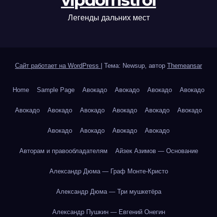
vipdomstroi
Легенды дальних мест
Сайт работает на WordPress
|
Тема: Newsup, автор
Themeansar
Home
Sample Page
Авокадо
Авокадо
Авокадо
Авокадо
Авокадо
Авокадо
Авокадо
Авокадо
Авокадо
Авокадо
Авокадо
Авокадо
Авокадо
Авокадо
Авторам и правообладателям
Айзек Азимов — Основание
Александр Дюма — Граф Монте-Кристо
Александр Дюма — Три мушкетёра
Александр Пушкин — Евгений Онегин