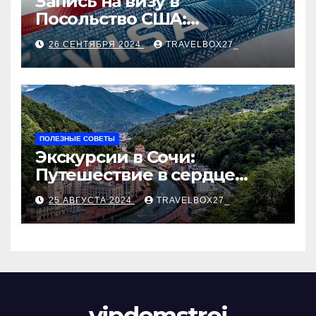
Запись на визу в
Посольство США:
Пошаговое руководство
26 СЕНТЯБРЯ 2024
TRAVELBOX27_
ПОЛЕЗНЫЕ СОВЕТЫ
Экскурсии в Сочи:
Путешествие в сердце
Черноморского курорта
25 АВГУСТА 2024
TRAVELBOX27_