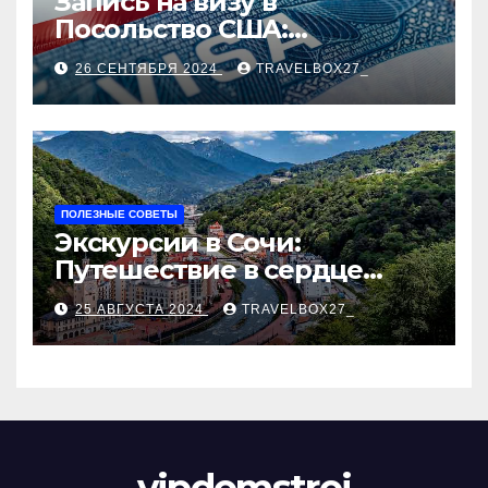
Запись на визу в
Посольство США:
Пошаговое руководство
26 СЕНТЯБРЯ 2024
TRAVELBOX27_
ПОЛЕЗНЫЕ СОВЕТЫ
Экскурсии в Сочи:
Путешествие в сердце
Черноморского курорта
25 АВГУСТА 2024
TRAVELBOX27_