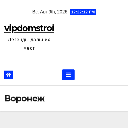
Перейти
Вс. Авг 9th, 2026
12:22:13 PM
к
содержанию
vipdomstroi
Легенды дальних
мест
Воронеж