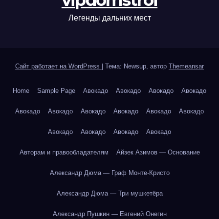
vipdomstroi
Легенды дальних мест
Сайт работает на WordPress
|
Тема: Newsup, автор
Themeansar
Home
Sample Page
Авокадо
Авокадо
Авокадо
Авокадо
Авокадо
Авокадо
Авокадо
Авокадо
Авокадо
Авокадо
Авокадо
Авокадо
Авокадо
Авокадо
Авторам и правообладателям
Айзек Азимов — Основание
Александр Дюма — Граф Монте-Кристо
Александр Дюма — Три мушкетёра
Александр Пушкин — Евгений Онегин