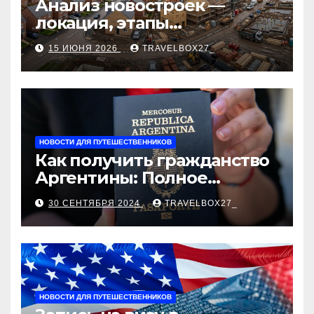
Анализ новостроек —
локация, этапы
строительства, проверка
15 ИЮНЯ 2026
TRAVELBOX27_
застройщика, сценарии
оформления сделки и
рыночные ориентиры
НОВОСТИ ДЛЯ ПУТЕШЕСТВЕННИКОВ
Как получить гражданство
Аргентины: Полное
руководство
30 СЕНТЯБРЯ 2024
TRAVELBOX27_
НОВОСТИ ДЛЯ ПУТЕШЕСТВЕННИКОВ