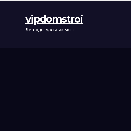
оформления
сделки и
vipdomstroi
рыночные
ориентиры
Легенды дальних мест