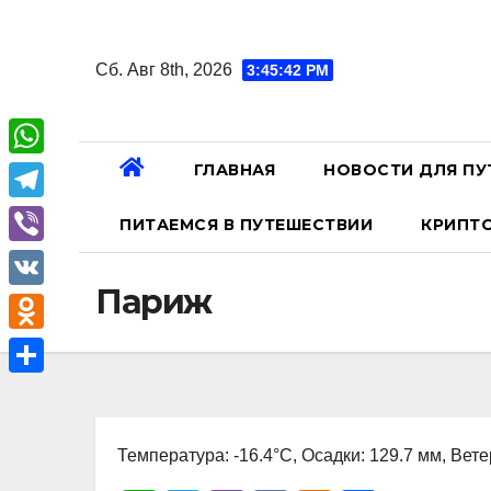
Перейти
к
Сб. Авг 8th, 2026
3:45:43 PM
содержанию
ГЛАВНАЯ
НОВОСТИ ДЛЯ ПУ
W
h
T
ПИТАЕМСЯ В ПУТЕШЕСТВИИ
КРИПТ
a
e
V
t
l
Париж
i
V
s
e
b
K
A
O
g
e
p
d
r
О
r
p
n
a
т
o
Температура: -16.4°C, Осадки: 129.7 мм, Вете
m
п
k