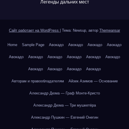
Легенды дальних мест
Сайт работает на WordPress
|
Тема: Newsup, автор
Themeansar
Home
Sample Page
Авокадо
Авокадо
Авокадо
Авокадо
Авокадо
Авокадо
Авокадо
Авокадо
Авокадо
Авокадо
Авокадо
Авокадо
Авокадо
Авокадо
Авторам и правообладателям
Айзек Азимов — Основание
Александр Дюма — Граф Монте-Кристо
Александр Дюма — Три мушкетёра
Александр Пушкин — Евгений Онегин