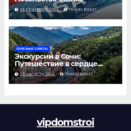
Пошаговое руководство
26 СЕНТЯБРЯ 2024
TRAVELBOX27_
ПОЛЕЗНЫЕ СОВЕТЫ
Экскурсии в Сочи:
Путешествие в сердце
Черноморского курорта
25 АВГУСТА 2024
TRAVELBOX27_
vipdomstroi