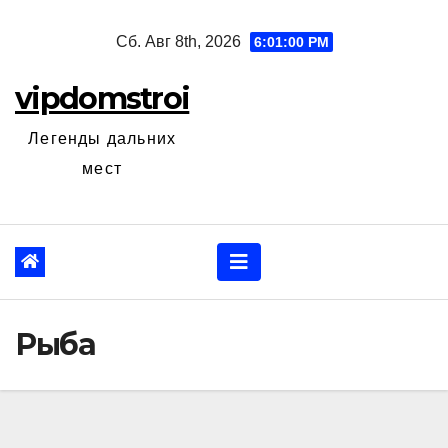
Перейти
Сб. Авг 8th, 2026
6:01:01 PM
к
содержанию
vipdomstroi
Легенды дальних
мест
Рыба