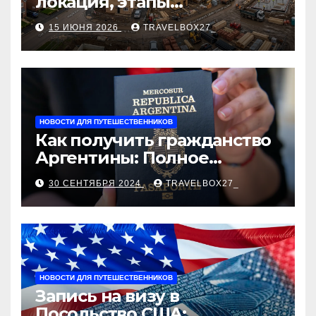
локация, этапы
строительства, проверка
15 ИЮНЯ 2026
TRAVELBOX27_
застройщика, сценарии
оформления сделки и
рыночные ориентиры
НОВОСТИ ДЛЯ ПУТЕШЕСТВЕННИКОВ
Как получить гражданство
Аргентины: Полное
руководство
30 СЕНТЯБРЯ 2024
TRAVELBOX27_
НОВОСТИ ДЛЯ ПУТЕШЕСТВЕННИКОВ
Запись на визу в
Посольство США: