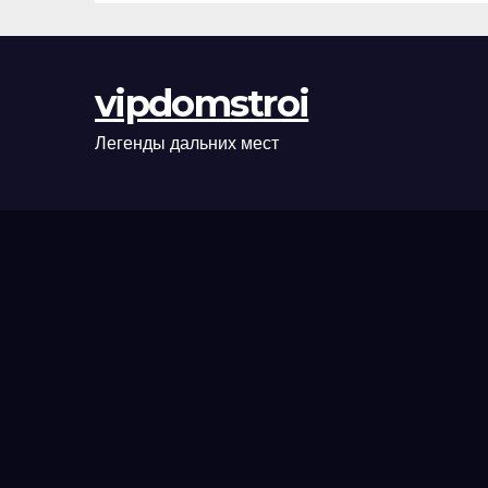
сценарии
оформления
сделки и
vipdomstroi
рыночные
ориентиры
Легенды дальних мест