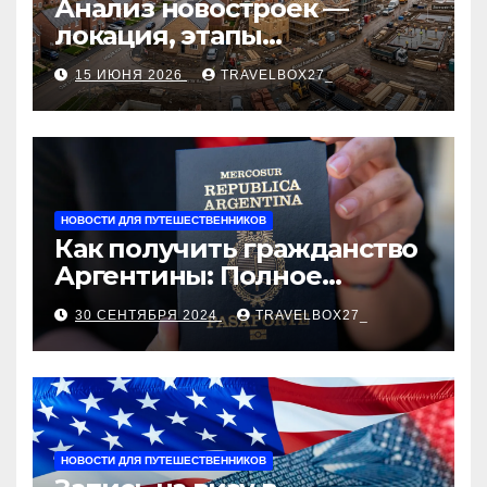
Анализ новостроек —
локация, этапы
строительства, проверка
15 ИЮНЯ 2026
TRAVELBOX27_
застройщика, сценарии
оформления сделки и
рыночные ориентиры
НОВОСТИ ДЛЯ ПУТЕШЕСТВЕННИКОВ
Как получить гражданство
Аргентины: Полное
руководство
30 СЕНТЯБРЯ 2024
TRAVELBOX27_
НОВОСТИ ДЛЯ ПУТЕШЕСТВЕННИКОВ