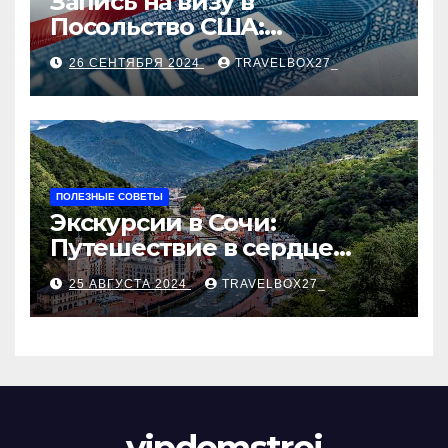
Запись на визу в
Посольство США:
Пошаговое руководство
26 СЕНТЯБРЯ 2024
TRAVELBOX27_
ПОЛЕЗНЫЕ СОВЕТЫ
Экскурсии в Сочи:
Путешествие в сердце
Черноморского курорта
25 АВГУСТА 2024
TRAVELBOX27_