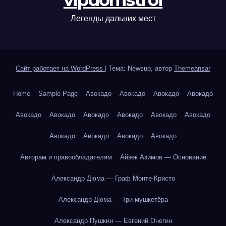
vipdomstroi
Легенды дальних мест
Сайт работает на WordPress
|
Тема: Newsup, автор
Themeansar
Home
Sample Page
Авокадо
Авокадо
Авокадо
Авокадо
Авокадо
Авокадо
Авокадо
Авокадо
Авокадо
Авокадо
Авокадо
Авокадо
Авокадо
Авокадо
Авторам и правообладателям
Айзек Азимов — Основание
Александр Дюма — Граф Монте-Кристо
Александр Дюма — Три мушкетёра
Александр Пушкин — Евгений Онегин