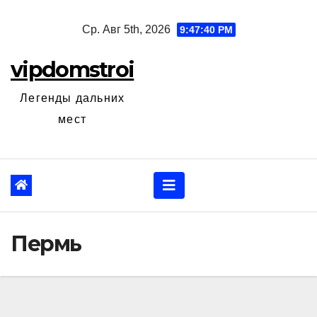
Перейти
Ср. Авг 5th, 2026
9:47:41 PM
к
содержанию
vipdomstroi
Легенды дальних
мест
Пермь