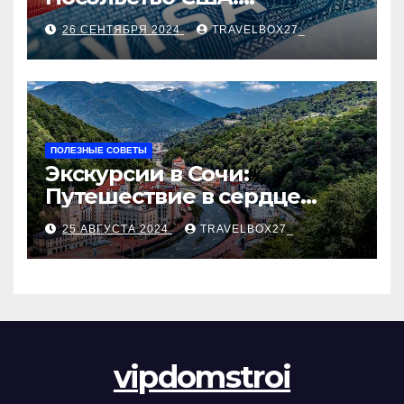
Пошаговое руководство
26 СЕНТЯБРЯ 2024
TRAVELBOX27_
ПОЛЕЗНЫЕ СОВЕТЫ
Экскурсии в Сочи:
Путешествие в сердце
Черноморского курорта
25 АВГУСТА 2024
TRAVELBOX27_
vipdomstroi