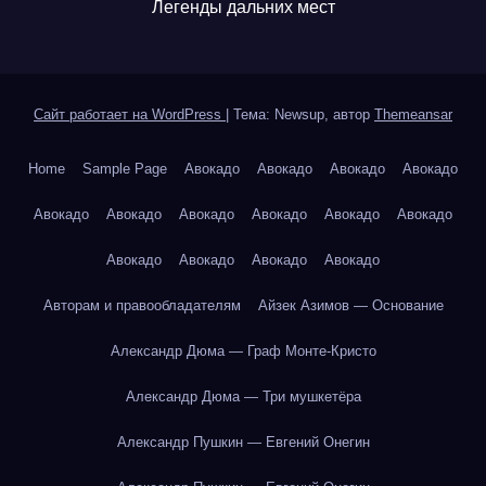
Легенды дальних мест
Сайт работает на WordPress
|
Тема: Newsup, автор
Themeansar
Home
Sample Page
Авокадо
Авокадо
Авокадо
Авокадо
Авокадо
Авокадо
Авокадо
Авокадо
Авокадо
Авокадо
Авокадо
Авокадо
Авокадо
Авокадо
Авторам и правообладателям
Айзек Азимов — Основание
Александр Дюма — Граф Монте-Кристо
Александр Дюма — Три мушкетёра
Александр Пушкин — Евгений Онегин