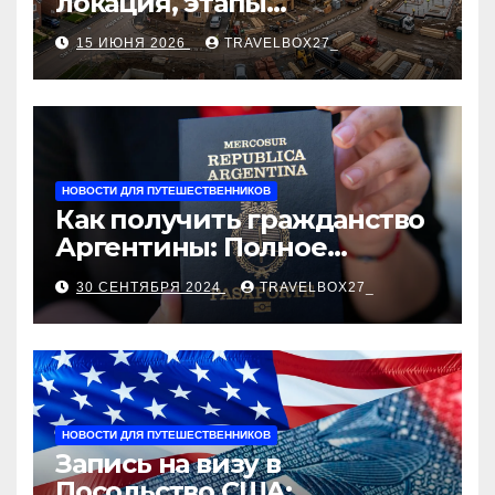
локация, этапы
строительства, проверка
15 ИЮНЯ 2026
TRAVELBOX27_
застройщика, сценарии
оформления сделки и
рыночные ориентиры
НОВОСТИ ДЛЯ ПУТЕШЕСТВЕННИКОВ
Как получить гражданство
Аргентины: Полное
руководство
30 СЕНТЯБРЯ 2024
TRAVELBOX27_
НОВОСТИ ДЛЯ ПУТЕШЕСТВЕННИКОВ
Запись на визу в
Посольство США: