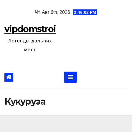
Перейти
Чт. Авг 6th, 2026
2:46:04 PM
к
содержанию
vipdomstroi
Легенды дальних
мест
Кукуруза