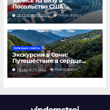
Запись на визу в
Посольство США:
Пошаговое руководство
26 СЕНТЯБРЯ 2024
TRAVELBOX27_
ПОЛЕЗНЫЕ СОВЕТЫ
Экскурсии в Сочи:
Путешествие в сердце
Черноморского курорта
25 АВГУСТА 2024
TRAVELBOX27_