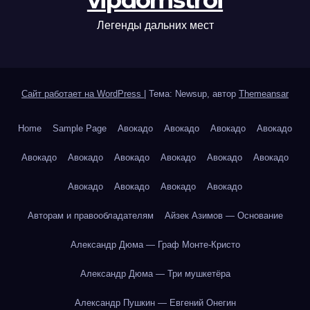
vipdomstroi
Легенды дальних мест
Сайт работает на WordPress
|
Тема: Newsup, автор
Themeansar
Home
Sample Page
Авокадо
Авокадо
Авокадо
Авокадо
Авокадо
Авокадо
Авокадо
Авокадо
Авокадо
Авокадо
Авокадо
Авокадо
Авокадо
Авокадо
Авторам и правообладателям
Айзек Азимов — Основание
Александр Дюма — Граф Монте-Кристо
Александр Дюма — Три мушкетёра
Александр Пушкин — Евгений Онегин