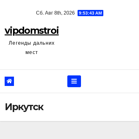
Перейти
Сб. Авг 8th, 2026
9:53:44 AM
к
содержанию
vipdomstroi
Легенды дальних
мест
Иркутск