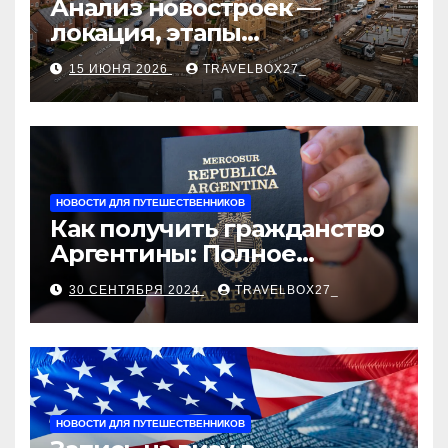
Анализ новостроек —
локация, этапы
строительства, проверка
15 ИЮНЯ 2026
TRAVELBOX27_
застройщика, сценарии
оформления сделки и
рыночные ориентиры
НОВОСТИ ДЛЯ ПУТЕШЕСТВЕННИКОВ
Как получить гражданство
Аргентины: Полное
руководство
30 СЕНТЯБРЯ 2024
TRAVELBOX27_
НОВОСТИ ДЛЯ ПУТЕШЕСТВЕННИКОВ