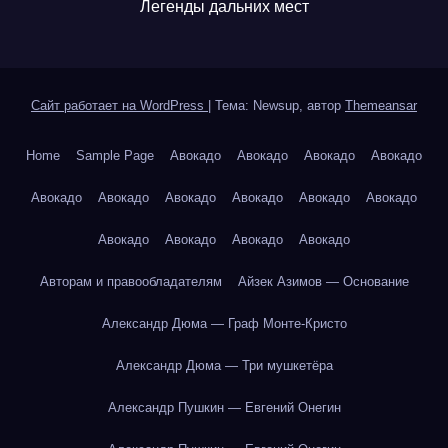
Легенды дальних мест
Сайт работает на WordPress
|
Тема: Newsup, автор
Themeansar
Home
Sample Page
Авокадо
Авокадо
Авокадо
Авокадо
Авокадо
Авокадо
Авокадо
Авокадо
Авокадо
Авокадо
Авокадо
Авокадо
Авокадо
Авокадо
Авторам и правообладателям
Айзек Азимов — Основание
Александр Дюма — Граф Монте-Кристо
Александр Дюма — Три мушкетёра
Александр Пушкин — Евгений Онегин