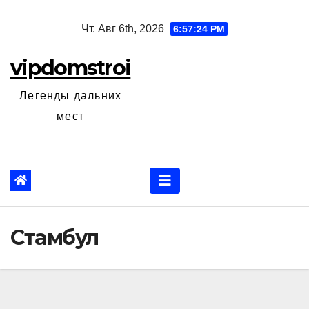
Перейти
Чт. Авг 6th, 2026
6:57:25 PM
к
содержанию
vipdomstroi
Легенды дальних
мест
Стамбул