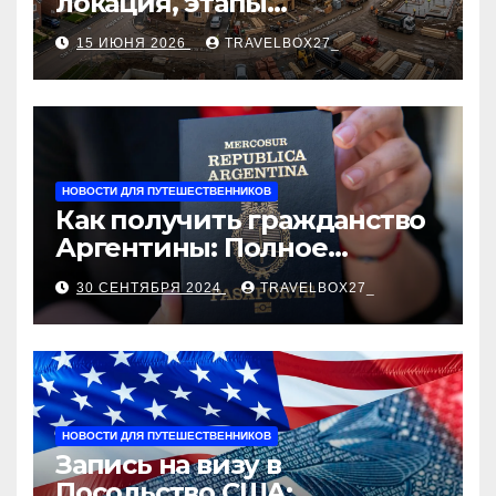
локация, этапы
строительства, проверка
15 ИЮНЯ 2026
TRAVELBOX27_
застройщика, сценарии
оформления сделки и
рыночные ориентиры
НОВОСТИ ДЛЯ ПУТЕШЕСТВЕННИКОВ
Как получить гражданство
Аргентины: Полное
руководство
30 СЕНТЯБРЯ 2024
TRAVELBOX27_
НОВОСТИ ДЛЯ ПУТЕШЕСТВЕННИКОВ
Запись на визу в
Посольство США: