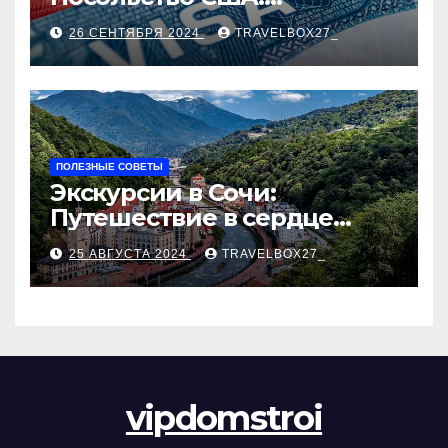
Пошаговое руководство
26 СЕНТЯБРЯ 2024
TRAVELBOX27_
ПОЛЕЗНЫЕ СОВЕТЫ
Экскурсии в Сочи:
Путешествие в сердце
Черноморского курорта
25 АВГУСТА 2024
TRAVELBOX27_
vipdomstroi