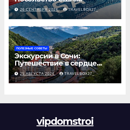
Пошаговое руководство
26 СЕНТЯБРЯ 2024
TRAVELBOX27_
ПОЛЕЗНЫЕ СОВЕТЫ
Экскурсии в Сочи:
Путешествие в сердце
Черноморского курорта
25 АВГУСТА 2024
TRAVELBOX27_
vipdomstroi