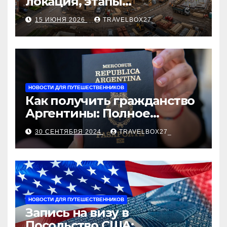
локация, этапы
строительства, проверка
15 ИЮНЯ 2026
TRAVELBOX27_
застройщика, сценарии
оформления сделки и
рыночные ориентиры
НОВОСТИ ДЛЯ ПУТЕШЕСТВЕННИКОВ
Как получить гражданство
Аргентины: Полное
руководство
30 СЕНТЯБРЯ 2024
TRAVELBOX27_
НОВОСТИ ДЛЯ ПУТЕШЕСТВЕННИКОВ
Запись на визу в
Посольство США: