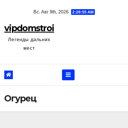
Перейти
Вс. Авг 9th, 2026
2:28:56 AM
к
содержанию
vipdomstroi
Легенды дальних
мест
Огурец