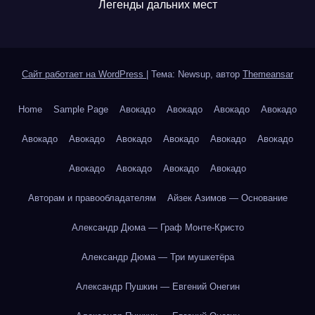
Легенды дальних мест
Сайт работает на WordPress
|
Тема: Newsup, автор
Themeansar
Home
Sample Page
Авокадо
Авокадо
Авокадо
Авокадо
Авокадо
Авокадо
Авокадо
Авокадо
Авокадо
Авокадо
Авокадо
Авокадо
Авокадо
Авокадо
Авторам и правообладателям
Айзек Азимов — Основание
Александр Дюма — Граф Монте-Кристо
Александр Дюма — Три мушкетёра
Александр Пушкин — Евгений Онегин