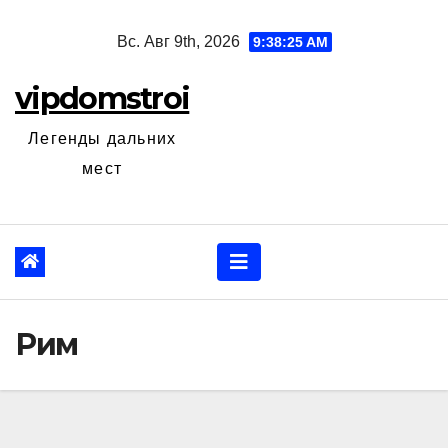
Перейти
Вс. Авг 9th, 2026
9:38:26 AM
к
содержанию
vipdomstroi
Легенды дальних
мест
Рим