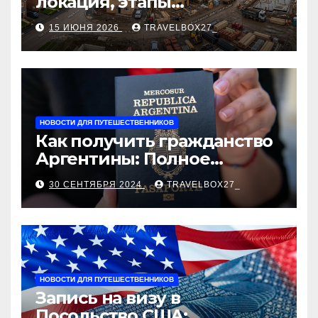
локация, этапы
строительства, проверка
15 ИЮНЯ 2026
TRAVELBOX27_
застройщика, сценарии
оформления сделки и
рыночные ориентиры
НОВОСТИ ДЛЯ ПУТЕШЕСТВЕННИКОВ
Как получить гражданство
Аргентины: Полное
руководство
30 СЕНТЯБРЯ 2024
TRAVELBOX27_
НОВОСТИ ДЛЯ ПУТЕШЕСТВЕННИКОВ
Запись на визу в
Посольство США: