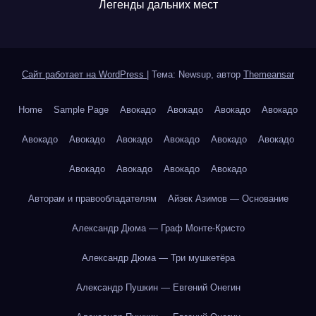
Легенды дальних мест
Сайт работает на WordPress
|
Тема: Newsup, автор
Themeansar
Home
Sample Page
Авокадо
Авокадо
Авокадо
Авокадо
Авокадо
Авокадо
Авокадо
Авокадо
Авокадо
Авокадо
Авокадо
Авокадо
Авокадо
Авокадо
Авторам и правообладателям
Айзек Азимов — Основание
Александр Дюма — Граф Монте-Кристо
Александр Дюма — Три мушкетёра
Александр Пушкин — Евгений Онегин