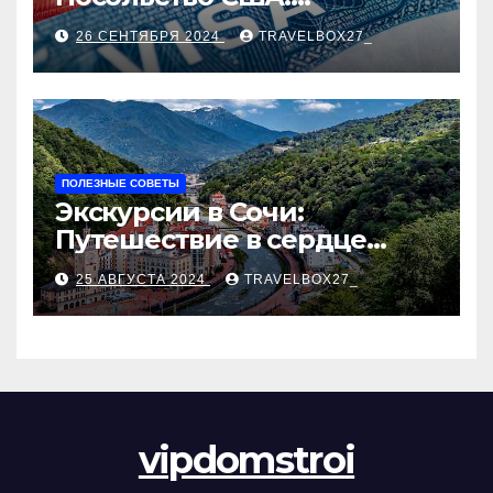
Пошаговое руководство
26 СЕНТЯБРЯ 2024
TRAVELBOX27_
ПОЛЕЗНЫЕ СОВЕТЫ
Экскурсии в Сочи:
Путешествие в сердце
Черноморского курорта
25 АВГУСТА 2024
TRAVELBOX27_
vipdomstroi