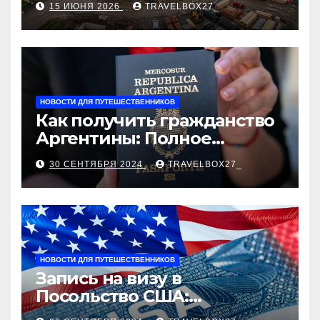
15 ИЮНЯ 2026
TRAVELBOX27_
застройщика, сценарии
оформления сделки и
рыночные ориентиры
НОВОСТИ ДЛЯ ПУТЕШЕСТВЕННИКОВ
Как получить гражданство
Аргентины: Полное
руководство
30 СЕНТЯБРЯ 2024
TRAVELBOX27_
НОВОСТИ ДЛЯ ПУТЕШЕСТВЕННИКОВ
Запись на визу в
Посольство США:
Пошаговое руководство