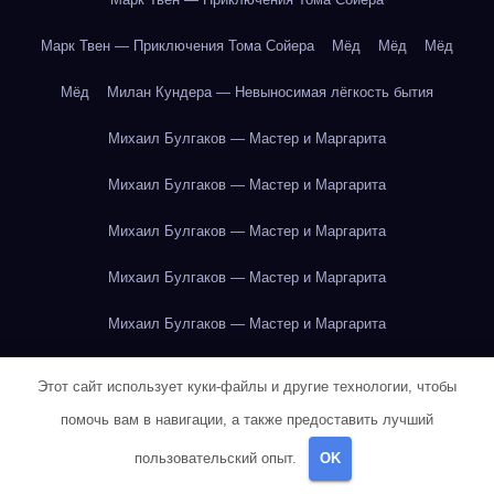
Марк Твен — Приключения Тома Сойера
Мёд
Мёд
Мёд
Мёд
Милан Кундера — Невыносимая лёгкость бытия
Михаил Булгаков — Мастер и Маргарита
Михаил Булгаков — Мастер и Маргарита
Михаил Булгаков — Мастер и Маргарита
Михаил Булгаков — Мастер и Маргарита
Михаил Булгаков — Мастер и Маргарита
Михаил Булгаков — Мастер и Маргарита
Этот сайт использует куки-файлы и другие технологии, чтобы
Михаил Булгаков — Мастер и Маргарита
помочь вам в навигации, а также предоставить лучший
пользовательский опыт.
OK
Михаил Булгаков — Мастер и Маргарита