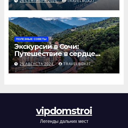
26 СЕНТЯБРЯ 2024
TRAVELBOX27_
ПОЛЕЗНЫЕ СОВЕТЫ
Экскурсии в Сочи:
Путешествие в сердце
Черноморского курорта
25 АВГУСТА 2024
TRAVELBOX27_
vipdomstroi
Легенды дальних мест