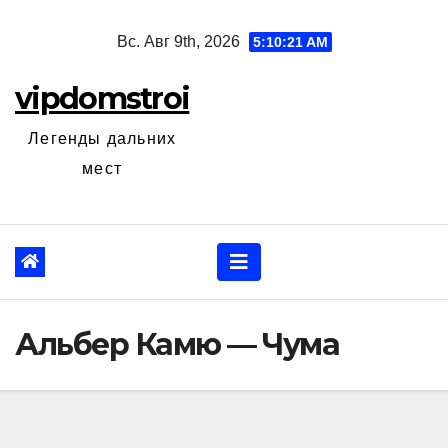
Перейти
Вс. Авг 9th, 2026
5:10:22 AM
к
содержанию
vipdomstroi
Легенды дальних
мест
Альбер Камю — Чума