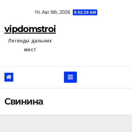
Перейти
Чт. Авг 6th, 2026
9:52:30 AM
к
содержанию
vipdomstroi
Легенды дальних
мест
Свинина