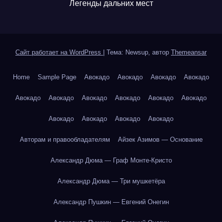
Легенды дальних мест
Сайт работает на WordPress
|
Тема: Newsup, автор
Themeansar
Home
Sample Page
Авокадо
Авокадо
Авокадо
Авокадо
Авокадо
Авокадо
Авокадо
Авокадо
Авокадо
Авокадо
Авокадо
Авокадо
Авокадо
Авокадо
Авторам и правообладателям
Айзек Азимов — Основание
Александр Дюма — Граф Монте-Кристо
Александр Дюма — Три мушкетёра
Александр Пушкин — Евгений Онегин