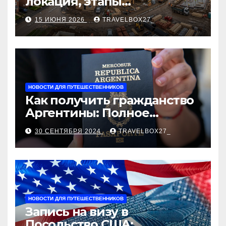
локация, этапы
строительства, проверка
15 ИЮНЯ 2026
TRAVELBOX27_
застройщика, сценарии
оформления сделки и
рыночные ориентиры
НОВОСТИ ДЛЯ ПУТЕШЕСТВЕННИКОВ
Как получить гражданство
Аргентины: Полное
руководство
30 СЕНТЯБРЯ 2024
TRAVELBOX27_
НОВОСТИ ДЛЯ ПУТЕШЕСТВЕННИКОВ
Запись на визу в
Посольство США: