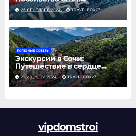
Пошаговое руководство
26 СЕНТЯБРЯ 2024
TRAVELBOX27_
ПОЛЕЗНЫЕ СОВЕТЫ
Экскурсии в Сочи:
Путешествие в сердце
Черноморского курорта
25 АВГУСТА 2024
TRAVELBOX27_
vipdomstroi