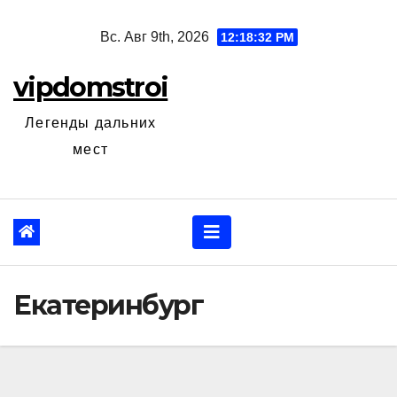
Перейти
Вс. Авг 9th, 2026
12:18:33 PM
к
содержанию
vipdomstroi
Легенды дальних
мест
Екатеринбург