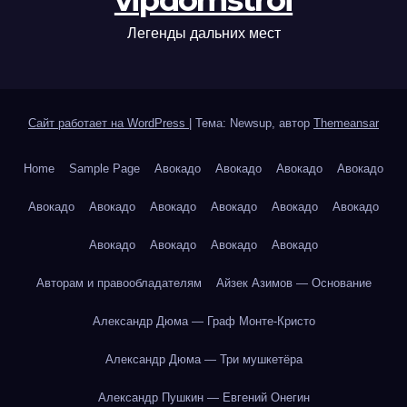
vipdomstroi
Легенды дальних мест
Сайт работает на WordPress
|
Тема: Newsup, автор
Themeansar
Home
Sample Page
Авокадо
Авокадо
Авокадо
Авокадо
Авокадо
Авокадо
Авокадо
Авокадо
Авокадо
Авокадо
Авокадо
Авокадо
Авокадо
Авокадо
Авторам и правообладателям
Айзек Азимов — Основание
Александр Дюма — Граф Монте-Кристо
Александр Дюма — Три мушкетёра
Александр Пушкин — Евгений Онегин