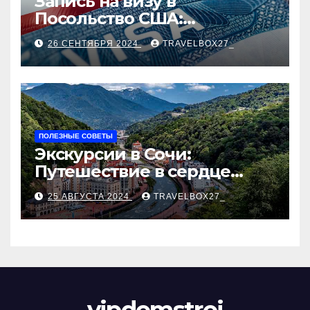
Запись на визу в
Посольство США:
Пошаговое руководство
26 СЕНТЯБРЯ 2024
TRAVELBOX27_
ПОЛЕЗНЫЕ СОВЕТЫ
Экскурсии в Сочи:
Путешествие в сердце
Черноморского курорта
25 АВГУСТА 2024
TRAVELBOX27_