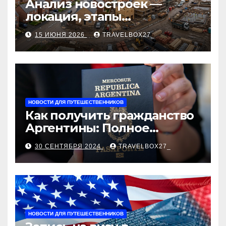
Анализ новостроек —
локация, этапы
строительства, проверка
15 ИЮНЯ 2026
TRAVELBOX27_
застройщика, сценарии
оформления сделки и
рыночные ориентиры
НОВОСТИ ДЛЯ ПУТЕШЕСТВЕННИКОВ
Как получить гражданство
Аргентины: Полное
руководство
30 СЕНТЯБРЯ 2024
TRAVELBOX27_
НОВОСТИ ДЛЯ ПУТЕШЕСТВЕННИКОВ