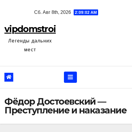
Перейти
Сб. Авг 8th, 2026
2:09:03 AM
к
содержанию
vipdomstroi
Легенды дальних
мест
Фёдор Достоевский —
Преступление и наказание