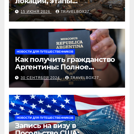
локация, этапы
строительства, проверка
15 ИЮНЯ 2026
TRAVELBOX27_
застройщика, сценарии
оформления сделки и
рыночные ориентиры
НОВОСТИ ДЛЯ ПУТЕШЕСТВЕННИКОВ
Как получить гражданство
Аргентины: Полное
руководство
30 СЕНТЯБРЯ 2024
TRAVELBOX27_
НОВОСТИ ДЛЯ ПУТЕШЕСТВЕННИКОВ
Запись на визу в
Посольство США: