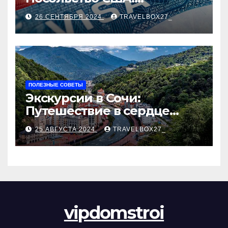
Пошаговое руководство
26 СЕНТЯБРЯ 2024
TRAVELBOX27_
ПОЛЕЗНЫЕ СОВЕТЫ
Экскурсии в Сочи:
Путешествие в сердце
Черноморского курорта
25 АВГУСТА 2024
TRAVELBOX27_
vipdomstroi