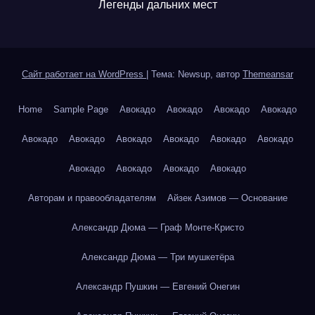
Легенды дальних мест
Сайт работает на WordPress
|
Тема: Newsup, автор
Themeansar
Home
Sample Page
Авокадо
Авокадо
Авокадо
Авокадо
Авокадо
Авокадо
Авокадо
Авокадо
Авокадо
Авокадо
Авокадо
Авокадо
Авокадо
Авокадо
Авторам и правообладателям
Айзек Азимов — Основание
Александр Дюма — Граф Монте-Кристо
Александр Дюма — Три мушкетёра
Александр Пушкин — Евгений Онегин