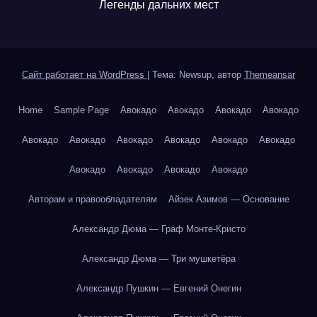
Легенды дальних мест
Сайт работает на WordPress
|
Тема: Newsup, автор
Themeansar
Home
Sample Page
Авокадо
Авокадо
Авокадо
Авокадо
Авокадо
Авокадо
Авокадо
Авокадо
Авокадо
Авокадо
Авокадо
Авокадо
Авокадо
Авокадо
Авторам и правообладателям
Айзек Азимов — Основание
Александр Дюма — Граф Монте-Кристо
Александр Дюма — Три мушкетёра
Александр Пушкин — Евгений Онегин