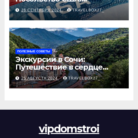
Пошаговое руководство
26 СЕНТЯБРЯ 2024
TRAVELBOX27_
ПОЛЕЗНЫЕ СОВЕТЫ
Экскурсии в Сочи:
Путешествие в сердце
Черноморского курорта
25 АВГУСТА 2024
TRAVELBOX27_
vipdomstroi