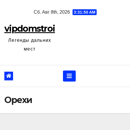
Перейти
Сб. Авг 8th, 2026
3:31:51 AM
к
содержанию
vipdomstroi
Легенды дальних
мест
Орехи