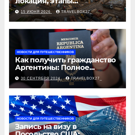
локация, этапы
строительства, проверка
15 ИЮНЯ 2026
TRAVELBOX27_
застройщика, сценарии
оформления сделки и
рыночные ориентиры
НОВОСТИ ДЛЯ ПУТЕШЕСТВЕННИКОВ
Как получить гражданство
Аргентины: Полное
руководство
30 СЕНТЯБРЯ 2024
TRAVELBOX27_
НОВОСТИ ДЛЯ ПУТЕШЕСТВЕННИКОВ
Запись на визу в
Посольство США: