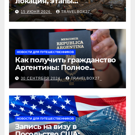
локация, этапы
строительства, проверка
15 ИЮНЯ 2026
TRAVELBOX27_
застройщика, сценарии
оформления сделки и
рыночные ориентиры
НОВОСТИ ДЛЯ ПУТЕШЕСТВЕННИКОВ
Как получить гражданство
Аргентины: Полное
руководство
30 СЕНТЯБРЯ 2024
TRAVELBOX27_
НОВОСТИ ДЛЯ ПУТЕШЕСТВЕННИКОВ
Запись на визу в
Посольство США: