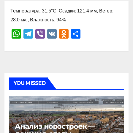
Температура: 31.5°C, Осадки: 121.4 мм, Ветер:
28.0 м/с, Влажность: 94%
W
T
Vi
V
O
О
h
el
b
K
d
тп
at
e
er
n
р
s
gr
o
а
A
a
kl
в
p
m
a
и
YOU MISSED
p
ss
ть
ni
ki
Анализ новостроек —