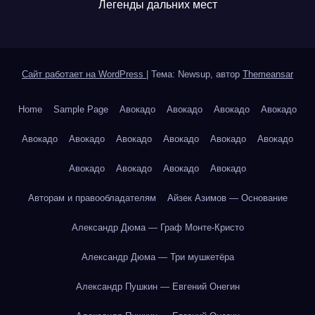
Легенды дальних мест
Сайт работает на WordPress
|
Тема: Newsup, автор
Themeansar
Home
Sample Page
Авокадо
Авокадо
Авокадо
Авокадо
Авокадо
Авокадо
Авокадо
Авокадо
Авокадо
Авокадо
Авокадо
Авокадо
Авокадо
Авокадо
Авторам и правообладателям
Айзек Азимов — Основание
Александр Дюма — Граф Монте-Кристо
Александр Дюма — Три мушкетёра
Александр Пушкин — Евгений Онегин