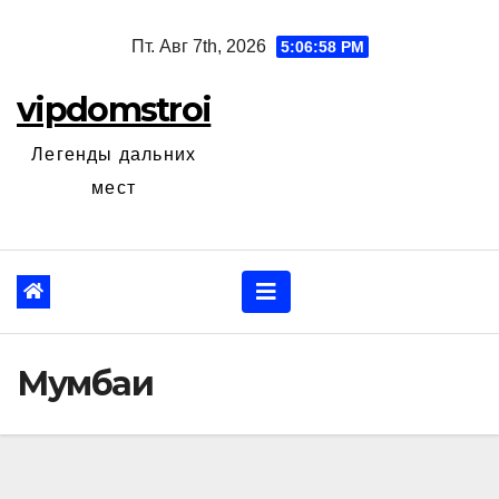
Перейти
Пт. Авг 7th, 2026
5:06:59 PM
к
содержанию
vipdomstroi
Легенды дальних
мест
Мумбаи