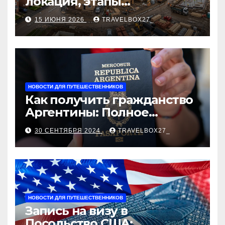
локация, этапы
строительства, проверка
15 ИЮНЯ 2026
TRAVELBOX27_
застройщика, сценарии
оформления сделки и
рыночные ориентиры
НОВОСТИ ДЛЯ ПУТЕШЕСТВЕННИКОВ
Как получить гражданство
Аргентины: Полное
руководство
30 СЕНТЯБРЯ 2024
TRAVELBOX27_
НОВОСТИ ДЛЯ ПУТЕШЕСТВЕННИКОВ
Запись на визу в
Посольство США: