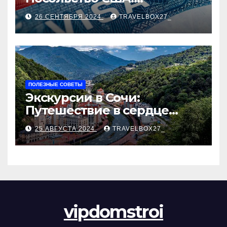
Пошаговое руководство
26 СЕНТЯБРЯ 2024
TRAVELBOX27_
ПОЛЕЗНЫЕ СОВЕТЫ
Экскурсии в Сочи:
Путешествие в сердце
Черноморского курорта
25 АВГУСТА 2024
TRAVELBOX27_
vipdomstroi