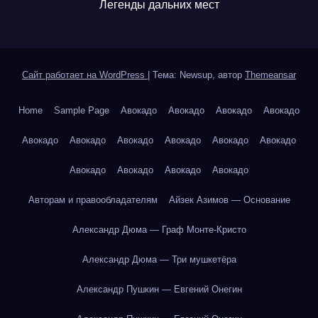
Легенды дальних мест
Сайт работает на WordPress
|
Тема: Newsup, автор
Themeansar
Home
Sample Page
Авокадо
Авокадо
Авокадо
Авокадо
Авокадо
Авокадо
Авокадо
Авокадо
Авокадо
Авокадо
Авокадо
Авокадо
Авокадо
Авокадо
Авторам и правообладателям
Айзек Азимов — Основание
Александр Дюма — Граф Монте-Кристо
Александр Дюма — Три мушкетёра
Александр Пушкин — Евгений Онегин