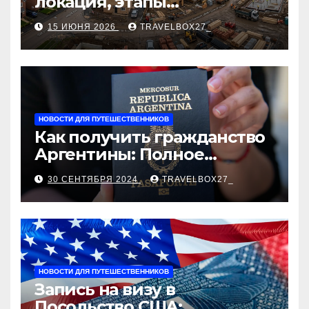
локация, этапы
строительства, проверка
15 ИЮНЯ 2026
TRAVELBOX27_
застройщика, сценарии
оформления сделки и
рыночные ориентиры
НОВОСТИ ДЛЯ ПУТЕШЕСТВЕННИКОВ
Как получить гражданство
Аргентины: Полное
руководство
30 СЕНТЯБРЯ 2024
TRAVELBOX27_
НОВОСТИ ДЛЯ ПУТЕШЕСТВЕННИКОВ
Запись на визу в
Посольство США: