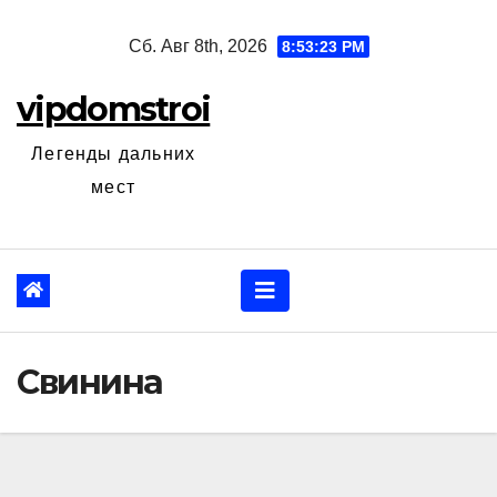
Перейти
Сб. Авг 8th, 2026
8:53:24 PM
к
содержанию
vipdomstroi
Легенды дальних
мест
Свинина