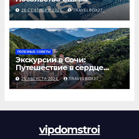
Пошаговое руководство
26 СЕНТЯБРЯ 2024
TRAVELBOX27_
ПОЛЕЗНЫЕ СОВЕТЫ
Экскурсии в Сочи:
Путешествие в сердце
Черноморского курорта
25 АВГУСТА 2024
TRAVELBOX27_
vipdomstroi