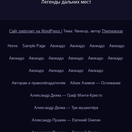
Легенды дальних мест
Сайт работает на WordPress
|
Тема: Newsup, автор
Themeansar
Home
Sample Page
Авокадо
Авокадо
Авокадо
Авокадо
Авокадо
Авокадо
Авокадо
Авокадо
Авокадо
Авокадо
Авокадо
Авокадо
Авокадо
Авокадо
Авторам и правообладателям
Айзек Азимов — Основание
Александр Дюма — Граф Монте-Кристо
Александр Дюма — Три мушкетёра
Александр Пушкин — Евгений Онегин