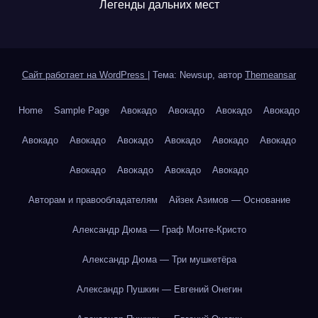
Легенды дальних мест
Сайт работает на WordPress
|
Тема: Newsup, автор
Themeansar
Home
Sample Page
Авокадо
Авокадо
Авокадо
Авокадо
Авокадо
Авокадо
Авокадо
Авокадо
Авокадо
Авокадо
Авокадо
Авокадо
Авокадо
Авокадо
Авторам и правообладателям
Айзек Азимов — Основание
Александр Дюма — Граф Монте-Кристо
Александр Дюма — Три мушкетёра
Александр Пушкин — Евгений Онегин