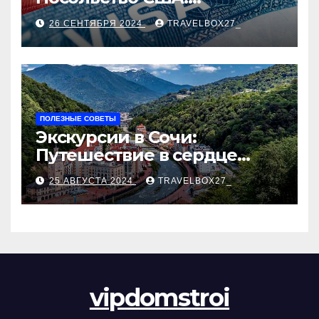
Пошаговое руководство
26 СЕНТЯБРЯ 2024
TRAVELBOX27_
ПОЛЕЗНЫЕ СОВЕТЫ
Экскурсии в Сочи:
Путешествие в сердце
Черноморского курорта
25 АВГУСТА 2024
TRAVELBOX27_
vipdomstroi