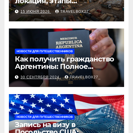
локация, этапы
строительства, проверка
15 ИЮНЯ 2026
TRAVELBOX27_
застройщика, сценарии
оформления сделки и
рыночные ориентиры
НОВОСТИ ДЛЯ ПУТЕШЕСТВЕННИКОВ
Как получить гражданство
Аргентины: Полное
руководство
30 СЕНТЯБРЯ 2024
TRAVELBOX27_
НОВОСТИ ДЛЯ ПУТЕШЕСТВЕННИКОВ
Запись на визу в
Посольство США: