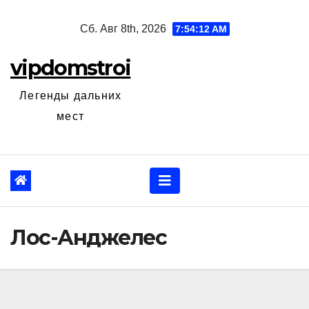
Перейти
Сб. Авг 8th, 2026
7:54:13 AM
к
содержанию
vipdomstroi
Легенды дальних
мест
Лос-Анджелес