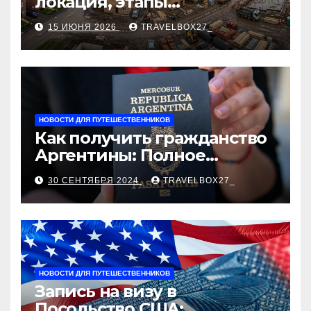
локация, этапы
строительства, проверка
15 ИЮНЯ 2026
TRAVELBOX27_
застройщика, сценарии
оформления сделки и
рыночные ориентиры
НОВОСТИ ДЛЯ ПУТЕШЕСТВЕННИКОВ
Как получить гражданство
Аргентины: Полное
руководство
30 СЕНТЯБРЯ 2024
TRAVELBOX27_
НОВОСТИ ДЛЯ ПУТЕШЕСТВЕННИКОВ
Запись на визу в
Посольство США: