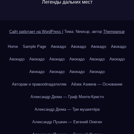
Легенды дальних мест
Сайт работает на WordPress
|
Тема: Newsup, автор
Themeansar
Home
Sample Page
Авокадо
Авокадо
Авокадо
Авокадо
Авокадо
Авокадо
Авокадо
Авокадо
Авокадо
Авокадо
Авокадо
Авокадо
Авокадо
Авокадо
Авторам и правообладателям
Айзек Азимов — Основание
Александр Дюма — Граф Монте-Кристо
Александр Дюма — Три мушкетёра
Александр Пушкин — Евгений Онегин