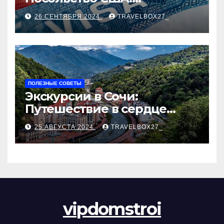
Пошаговое руководство
26 СЕНТЯБРЯ 2024
TRAVELBOX27_
ПОЛЕЗНЫЕ СОВЕТЫ
Экскурсии в Сочи:
Путешествие в сердце
Черноморского курорта
25 АВГУСТА 2024
TRAVELBOX27_
vipdomstroi