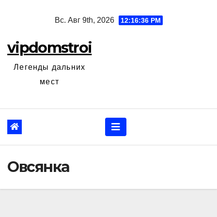
Перейти
Вс. Авг 9th, 2026
12:16:37 PM
к
содержанию
vipdomstroi
Легенды дальних
мест
Овсянка