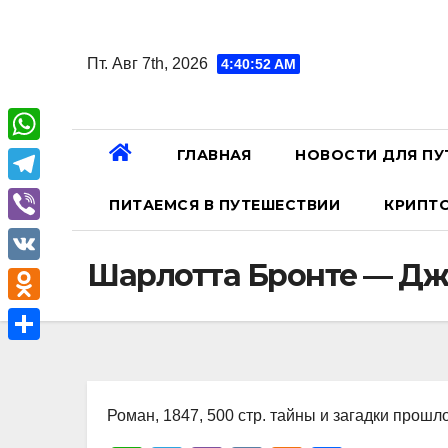
Перейти
к
Пт. Авг 7th, 2026
4:40:53 AM
содержанию
ГЛАВНАЯ
НОВОСТИ ДЛЯ ПУ
W
h
T
ПИТАЕМСЯ В ПУТЕШЕСТВИИ
КРИПТ
a
e
V
t
l
Шарлотта Бронте — Дж
i
V
s
e
b
K
A
O
g
e
p
d
r
О
r
p
n
a
т
o
Роман, 1847, 500 стр. тайны и загадки прошл
m
п
k