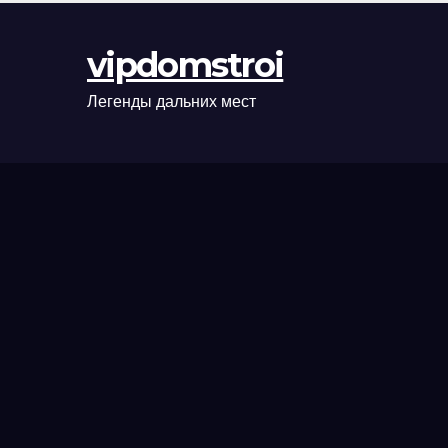
оформления
сделки и
vipdomstroi
рыночные
ориентиры
Легенды дальних мест