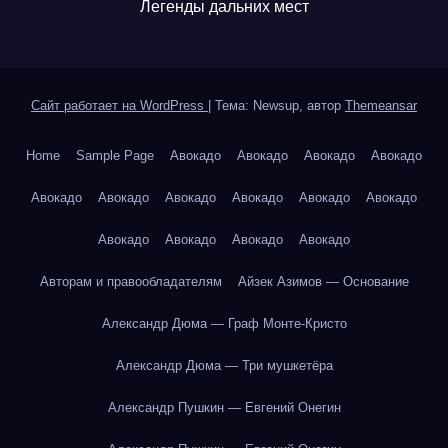
Легенды дальних мест
Сайт работает на WordPress
|
Тема: Newsup, автор
Themeansar
Home
Sample Page
Авокадо
Авокадо
Авокадо
Авокадо
Авокадо
Авокадо
Авокадо
Авокадо
Авокадо
Авокадо
Авокадо
Авокадо
Авокадо
Авокадо
Авторам и правообладателям
Айзек Азимов — Основание
Александр Дюма — Граф Монте-Кристо
Александр Дюма — Три мушкетёра
Александр Пушкин — Евгений Онегин