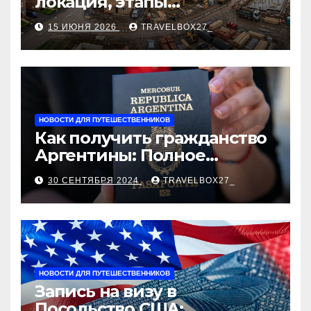
локация, этапы
строительства, проверка
15 ИЮНЯ 2026
TRAVELBOX27_
застройщика, сценарии
оформления сделки и
рыночные ориентиры
НОВОСТИ ДЛЯ ПУТЕШЕСТВЕННИКОВ
Как получить гражданство
Аргентины: Полное
руководство
30 СЕНТЯБРЯ 2024
TRAVELBOX27_
НОВОСТИ ДЛЯ ПУТЕШЕСТВЕННИКОВ
Запись на визу в
Посольство США: