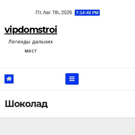
Перейти
Пт. Авг 7th, 2026
7:14:42 PM
к
содержанию
vipdomstroi
Легенды дальних
мест
Шоколад