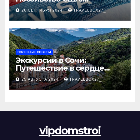
Пошаговое руководство
26 СЕНТЯБРЯ 2024
TRAVELBOX27_
ПОЛЕЗНЫЕ СОВЕТЫ
Экскурсии в Сочи:
Путешествие в сердце
Черноморского курорта
25 АВГУСТА 2024
TRAVELBOX27_
vipdomstroi