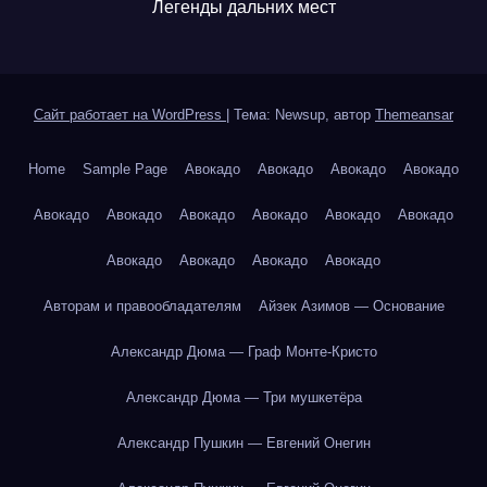
Легенды дальних мест
Сайт работает на WordPress
|
Тема: Newsup, автор
Themeansar
Home
Sample Page
Авокадо
Авокадо
Авокадо
Авокадо
Авокадо
Авокадо
Авокадо
Авокадо
Авокадо
Авокадо
Авокадо
Авокадо
Авокадо
Авокадо
Авторам и правообладателям
Айзек Азимов — Основание
Александр Дюма — Граф Монте-Кристо
Александр Дюма — Три мушкетёра
Александр Пушкин — Евгений Онегин