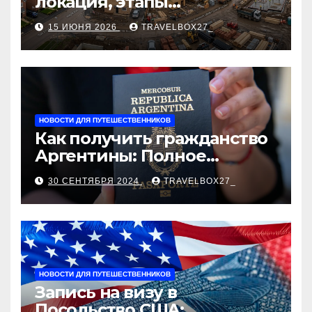
локация, этапы
строительства, проверка
15 ИЮНЯ 2026
TRAVELBOX27_
застройщика, сценарии
оформления сделки и
рыночные ориентиры
НОВОСТИ ДЛЯ ПУТЕШЕСТВЕННИКОВ
Как получить гражданство
Аргентины: Полное
руководство
30 СЕНТЯБРЯ 2024
TRAVELBOX27_
НОВОСТИ ДЛЯ ПУТЕШЕСТВЕННИКОВ
Запись на визу в
Посольство США: