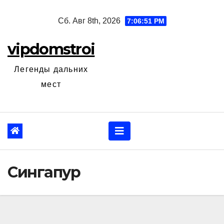
Перейти
Сб. Авг 8th, 2026
7:06:52 PM
к
содержанию
vipdomstroi
Легенды дальних
мест
Сингапур