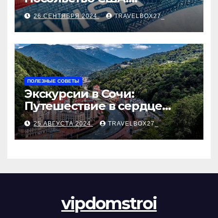
Пошаговое руководство
26 СЕНТЯБРЯ 2024
TRAVELBOX27_
ПОЛЕЗНЫЕ СОВЕТЫ
Экскурсии в Сочи:
Путешествие в сердце
Черноморского курорта
25 АВГУСТА 2024
TRAVELBOX27_
vipdomstroi