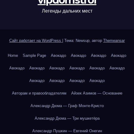
vipdomstroi
Легенды дальних мест
Сайт работает на WordPress
|
Тема: Newsup, автор
Themeansar
Home
Sample Page
Авокадо
Авокадо
Авокадо
Авокадо
Авокадо
Авокадо
Авокадо
Авокадо
Авокадо
Авокадо
Авокадо
Авокадо
Авокадо
Авокадо
Авторам и правообладателям
Айзек Азимов — Основание
Александр Дюма — Граф Монте-Кристо
Александр Дюма — Три мушкетёра
Александр Пушкин — Евгений Онегин