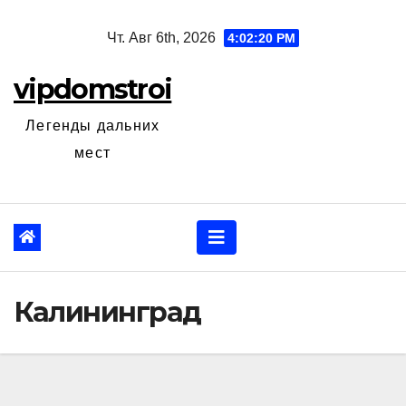
Перейти
Чт. Авг 6th, 2026
4:02:22 PM
к
содержанию
vipdomstroi
Легенды дальних
мест
Калининград