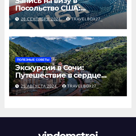
Запись на визу в
Посольство США:
Пошаговое руководство
26 СЕНТЯБРЯ 2024
TRAVELBOX27_
ПОЛЕЗНЫЕ СОВЕТЫ
Экскурсии в Сочи:
Путешествие в сердце
Черноморского курорта
25 АВГУСТА 2024
TRAVELBOX27_