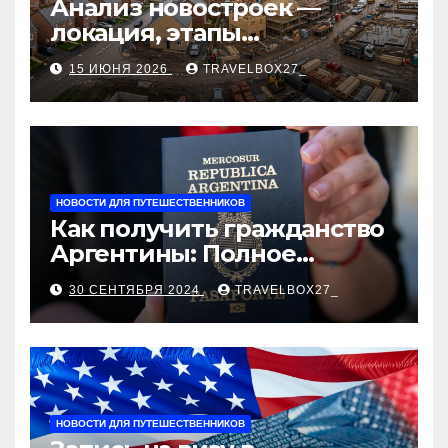
Анализ новостроек —
локация, этапы
строительства, проверка
15 ИЮНЯ 2026
TRAVELBOX27_
застройщика, сценарии
оформления сделки и
рыночные ориентиры
НОВОСТИ ДЛЯ ПУТЕШЕСТВЕННИКОВ
Как получить гражданство
Аргентины: Полное
руководство
30 СЕНТЯБРЯ 2024
TRAVELBOX27_
НОВОСТИ ДЛЯ ПУТЕШЕСТВЕННИКОВ