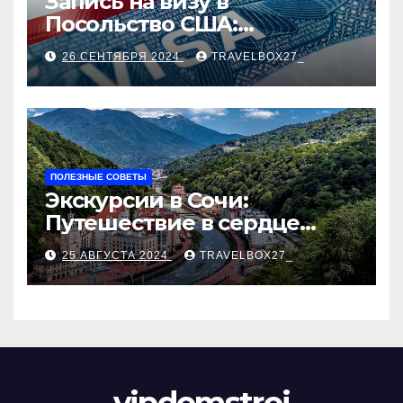
Запись на визу в
Посольство США:
Пошаговое руководство
26 СЕНТЯБРЯ 2024
TRAVELBOX27_
ПОЛЕЗНЫЕ СОВЕТЫ
Экскурсии в Сочи:
Путешествие в сердце
Черноморского курорта
25 АВГУСТА 2024
TRAVELBOX27_