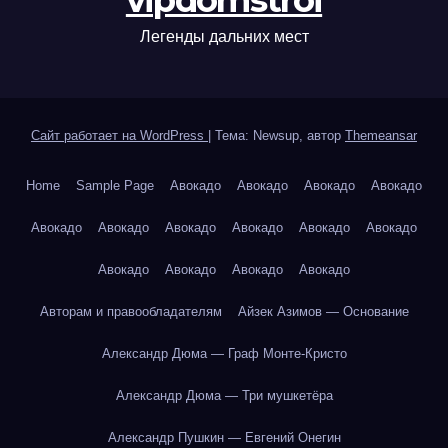
vipdomstroi
Легенды дальних мест
Сайт работает на WordPress
|
Тема: Newsup, автор
Themeansar
Home
Sample Page
Авокадо
Авокадо
Авокадо
Авокадо
Авокадо
Авокадо
Авокадо
Авокадо
Авокадо
Авокадо
Авокадо
Авокадо
Авокадо
Авокадо
Авторам и правообладателям
Айзек Азимов — Основание
Александр Дюма — Граф Монте-Кристо
Александр Дюма — Три мушкетёра
Александр Пушкин — Евгений Онегин