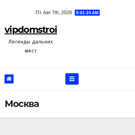
Перейти
Пт. Авг 7th, 2026
9:01:25 AM
к
содержанию
vipdomstroi
Легенды дальних
мест
Москва