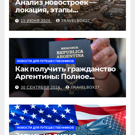
Анализ новостроек —
локация, этапы
строительства, проверка
15 ИЮНЯ 2026
TRAVELBOX27_
застройщика, сценарии
оформления сделки и
рыночные ориентиры
НОВОСТИ ДЛЯ ПУТЕШЕСТВЕННИКОВ
Как получить гражданство
Аргентины: Полное
руководство
30 СЕНТЯБРЯ 2024
TRAVELBOX27_
НОВОСТИ ДЛЯ ПУТЕШЕСТВЕННИКОВ