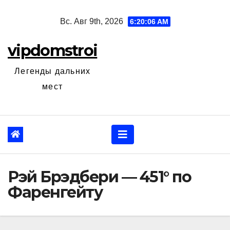
Перейти
Вс. Авг 9th, 2026
6:20:07 AM
к
содержанию
vipdomstroi
Легенды дальних
мест
Рэй Брэдбери — 451° по
Фаренгейту