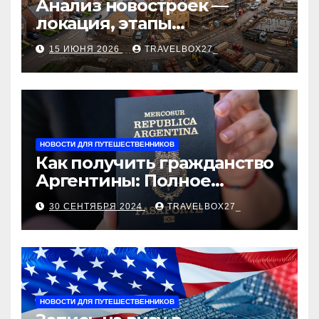
Анализ новостроек —
локация, этапы
строительства, проверка
15 ИЮНЯ 2026
TRAVELBOX27_
застройщика, сценарии
оформления сделки и
рыночные ориентиры
НОВОСТИ ДЛЯ ПУТЕШЕСТВЕННИКОВ
Как получить гражданство
Аргентины: Полное
руководство
30 СЕНТЯБРЯ 2024
TRAVELBOX27_
НОВОСТИ ДЛЯ ПУТЕШЕСТВЕННИКОВ