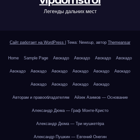
vipdomstroi
Легенды дальних мест
Сайт работает на WordPress
|
Тема: Newsup, автор
Themeansar
Home
Sample Page
Авокадо
Авокадо
Авокадо
Авокадо
Авокадо
Авокадо
Авокадо
Авокадо
Авокадо
Авокадо
Авокадо
Авокадо
Авокадо
Авокадо
Авторам и правообладателям
Айзек Азимов — Основание
Александр Дюма — Граф Монте-Кристо
Александр Дюма — Три мушкетёра
Александр Пушкин — Евгений Онегин