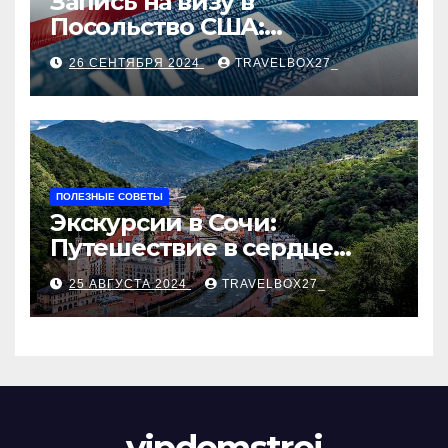
Запись на визу в
Посольство США:
Пошаговое руководство
26 СЕНТЯБРЯ 2024
TRAVELBOX27_
ПОЛЕЗНЫЕ СОВЕТЫ
Экскурсии в Сочи:
Путешествие в сердце
Черноморского курорта
25 АВГУСТА 2024
TRAVELBOX27_