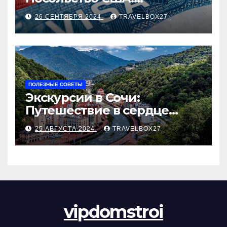
Пошаговое руководство
26 СЕНТЯБРЯ 2024
TRAVELBOX27_
ПОЛЕЗНЫЕ СОВЕТЫ
Экскурсии в Сочи:
Путешествие в сердце
Черноморского курорта
25 АВГУСТА 2024
TRAVELBOX27_
vipdomstroi