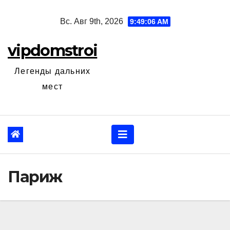
Перейти
Вс. Авг 9th, 2026
9:49:07 AM
к
содержанию
vipdomstroi
Легенды дальних
мест
Париж