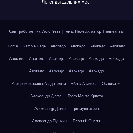
Легенды дальних мест
Сайт работает на WordPress
|
Тема: Newsup, автор
Themeansar
Home
Sample Page
Авокадо
Авокадо
Авокадо
Авокадо
Авокадо
Авокадо
Авокадо
Авокадо
Авокадо
Авокадо
Авокадо
Авокадо
Авокадо
Авокадо
Авторам и правообладателям
Айзек Азимов — Основание
Александр Дюма — Граф Монте-Кристо
Александр Дюма — Три мушкетёра
Александр Пушкин — Евгений Онегин