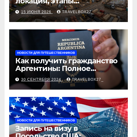
локация, этапы
строительства, проверка
15 ИЮНЯ 2026
TRAVELBOX27_
застройщика, сценарии
оформления сделки и
рыночные ориентиры
НОВОСТИ ДЛЯ ПУТЕШЕСТВЕННИКОВ
Как получить гражданство
Аргентины: Полное
руководство
30 СЕНТЯБРЯ 2024
TRAVELBOX27_
НОВОСТИ ДЛЯ ПУТЕШЕСТВЕННИКОВ
Запись на визу в
Посольство США: