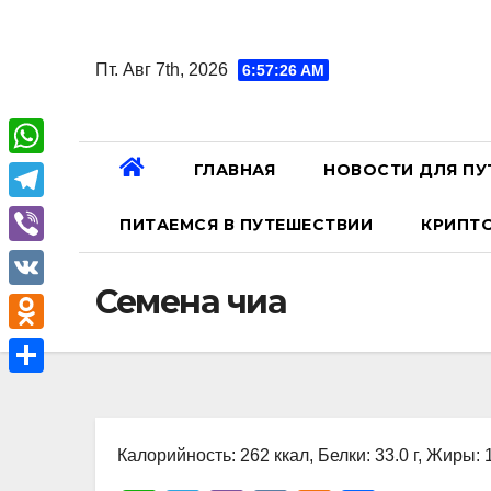
Перейти
к
Пт. Авг 7th, 2026
6:57:27 AM
содержанию
ГЛАВНАЯ
НОВОСТИ ДЛЯ ПУ
W
h
T
ПИТАЕМСЯ В ПУТЕШЕСТВИИ
КРИПТ
a
e
V
t
l
Семена чиа
i
V
s
e
b
K
A
O
g
e
p
d
r
О
r
p
n
a
т
o
Калорийность: 262 ккал, Белки: 33.0 г, Жиры: 1
m
п
k