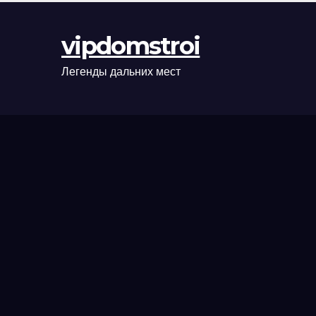
оформления
сделки и
vipdomstroi
рыночные
ориентиры
Легенды дальних мест