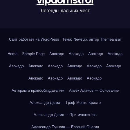
vipdomstroi
Легенды дальних мест
Сайт работает на WordPress
|
Тема: Newsup, автор
Themeansar
Home
Sample Page
Авокадо
Авокадо
Авокадо
Авокадо
Авокадо
Авокадо
Авокадо
Авокадо
Авокадо
Авокадо
Авокадо
Авокадо
Авокадо
Авокадо
Авторам и правообладателям
Айзек Азимов — Основание
Александр Дюма — Граф Монте-Кристо
Александр Дюма — Три мушкетёра
Александр Пушкин — Евгений Онегин