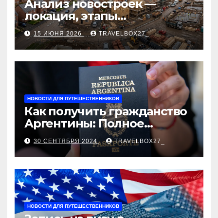
Анализ новостроек —
локация, этапы
строительства, проверка
15 ИЮНЯ 2026
TRAVELBOX27_
застройщика, сценарии
оформления сделки и
рыночные ориентиры
НОВОСТИ ДЛЯ ПУТЕШЕСТВЕННИКОВ
Как получить гражданство
Аргентины: Полное
руководство
30 СЕНТЯБРЯ 2024
TRAVELBOX27_
НОВОСТИ ДЛЯ ПУТЕШЕСТВЕННИКОВ