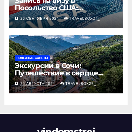
Запись на визу в
Посольство США:
Пошаговое руководство
26 СЕНТЯБРЯ 2024
TRAVELBOX27_
ПОЛЕЗНЫЕ СОВЕТЫ
Экскурсии в Сочи:
Путешествие в сердце
Черноморского курорта
25 АВГУСТА 2024
TRAVELBOX27_