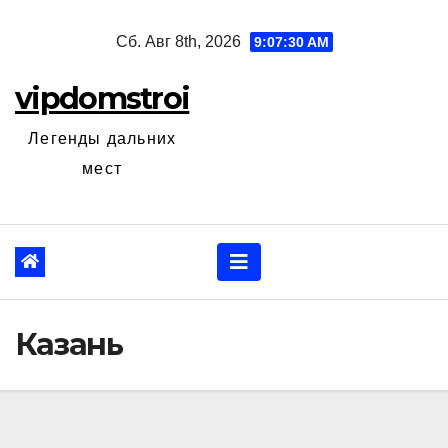
Перейти
Сб. Авг 8th, 2026
9:07:31 AM
к
содержанию
vipdomstroi
Легенды дальних
мест
Казань