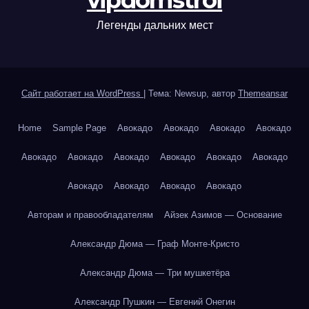
vipdomstroi
Легенды дальних мест
Сайт работает на WordPress
|
Тема: Newsup, автор
Themeansar
Home
Sample Page
Авокадо
Авокадо
Авокадо
Авокадо
Авокадо
Авокадо
Авокадо
Авокадо
Авокадо
Авокадо
Авокадо
Авокадо
Авокадо
Авокадо
Авторам и правообладателям
Айзек Азимов — Основание
Александр Дюма — Граф Монте-Кристо
Александр Дюма — Три мушкетёра
Александр Пушкин — Евгений Онегин