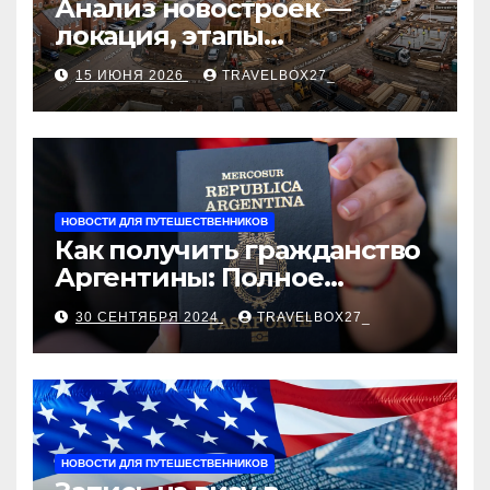
Анализ новостроек —
локация, этапы
строительства, проверка
15 ИЮНЯ 2026
TRAVELBOX27_
застройщика, сценарии
оформления сделки и
рыночные ориентиры
НОВОСТИ ДЛЯ ПУТЕШЕСТВЕННИКОВ
Как получить гражданство
Аргентины: Полное
руководство
30 СЕНТЯБРЯ 2024
TRAVELBOX27_
НОВОСТИ ДЛЯ ПУТЕШЕСТВЕННИКОВ