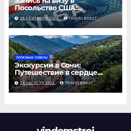
Запись на визу в
Посольство США:
Пошаговое руководство
26 СЕНТЯБРЯ 2024
TRAVELBOX27_
ПОЛЕЗНЫЕ СОВЕТЫ
Экскурсии в Сочи:
Путешествие в сердце
Черноморского курорта
25 АВГУСТА 2024
TRAVELBOX27_