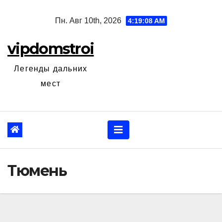
Перейти
Пн. Авг 10th, 2026
4:19:09 AM
к
содержанию
vipdomstroi
Легенды дальних
мест
Тюмень